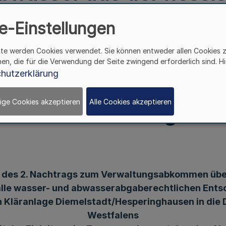
esperinghausen in die 
e-Einstellungen
hein-Westfalens und übe
ite werden Cookies verwendet. Sie können entweder allen Cookies 
hen, die für die Verwendung der Seite zwingend erforderlich sind. Hi
hutzerklärung
ung im Zusammenhang s
ige Cookies akzeptieren
Alle Cookies akzeptieren
Abwasseranlagen
des 2. Nachtrags zum Verwaltungsabkommen übe
alle wasser- und abwasserabgaberechtlichen Entsc
 Kläranlage Diemelstadt/Hesperinghausen in die 
Westfalens