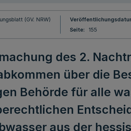
ungsblatt (GV. NRW)
Veröffentlichungsdat
Seite
155
machung des 2. Nacht
abkommen über die Be
en Behörde für alle w
rechtlichen Entschei
Abwasser aus der hessi