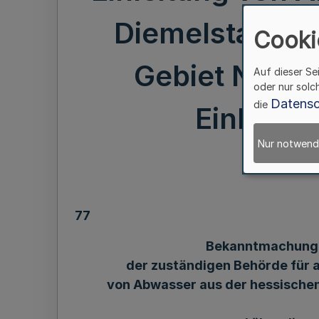
Diemelstadt/H
Cooki
Gebiet Nordr
Auf dieser Se
oder nur solc
Datensc
die
Einleit
Nur notwend
77
Bekanntmachung 
der zuständigen Behörde für 
von Abwasser aus der hessischen