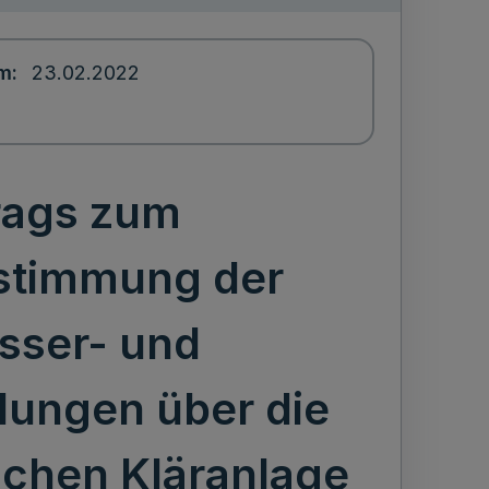
um
23.02.2022
rags zum
stimmung der
asser- und
dungen über die
schen Kläranlage