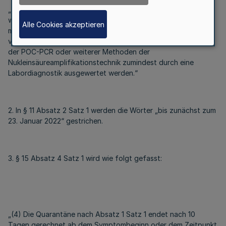
„Tests mittels Nukleinsäurenachweis (PCR, PoC-PCR oder
weitere Methoden der Nukleinsäureamplifikationstechnik)
Alle Cookies akzeptieren
müssen von fachkundigem oder geschultem Personal
vorgenommen und von einem anerkannten Labor oder im Falle
der POC-PCR oder weiterer Methoden der
Nukleinsäureamplifikationstechnik zumindest durch eine
Labordiagnostik ausgewertet werden.“
2. In § 11 Absatz 2 Satz 1 werden die Wörter „bis zunächst zum
23. Januar 2022“ gestrichen.
3. § 15 Absatz 4 Satz 1 wird wie folgt gefasst:
„(4) Die Quarantäne nach Absatz 1 Satz 1 endet nach 10
Tagen gerechnet ab dem Symptombeginn oder dem Zeitpunkt