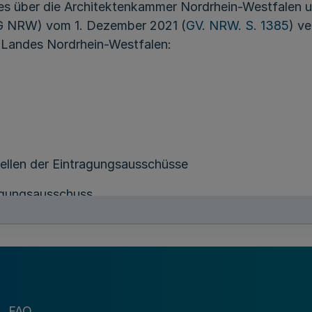
es über die Architektenkammer Nordrhein-Westfalen 
G NRW) vom 1. Dezember 2021 (
GV. NRW. S. 1385
) v
 Landes Nordrhein-Westfalen:
ellen der Eintragungsausschüsse
ragungsausschuss
isten, die Stadtplanerliste und die Listen der Junior-M
Umfang praktischer Tätigkeiten in den Fachrichtungen 
anung
FAQ