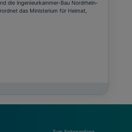
und die Ingenieurkammer-Bau Nordrhein-
erordnet das Ministerium für Heimat,
itglieder
der Architektur, Innenarchitektur,
Zum Seitenanfang