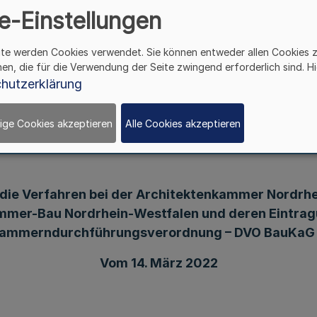
e-Einstellungen
rchführungsverordnun
ite werden Cookies verwendet. Sie können entweder allen Cookies 
hen, die für die Verwendung der Seite zwingend erforderlich sind. Hi
NRW)
hutzerklärung
ige Cookies akzeptieren
Alle Cookies akzeptieren
die Verfahren bei der Architektenkammer Nordrh
ammer-Bau Nordrhein-Westfalen und deren Eintra
kammerndurchführungsverordnung – DVO BauKaG
Vom 14. März 2022