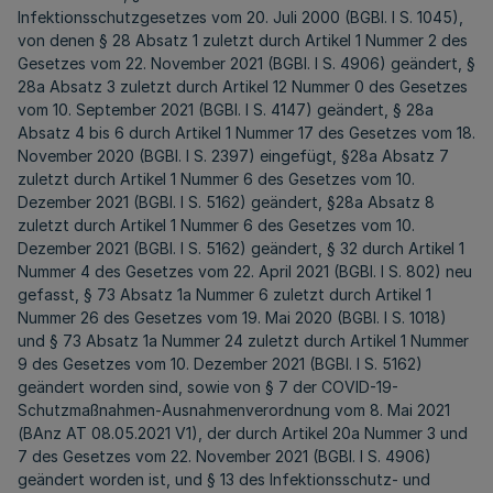
Infektionsschutzgesetzes vom 20. Juli 2000 (BGBl. I S. 1045),
von denen § 28 Absatz 1 zuletzt durch Artikel 1 Nummer 2 des
Gesetzes vom 22. November 2021 (BGBl. I S. 4906) geändert, §
28a Absatz 3 zuletzt durch Artikel 12 Nummer 0 des Gesetzes
vom 10. September 2021 (BGBl. I S. 4147) geändert, § 28a
Absatz 4 bis 6 durch Artikel 1 Nummer 17 des Gesetzes vom 18.
November 2020 (BGBl. I S. 2397) eingefügt, §28a Absatz 7
zuletzt durch Artikel 1 Nummer 6 des Gesetzes vom 10.
Dezember 2021 (BGBl. I S. 5162) geändert, §28a Absatz 8
zuletzt durch Artikel 1 Nummer 6 des Gesetzes vom 10.
Dezember 2021 (BGBl. I S. 5162) geändert, § 32 durch Artikel 1
Nummer 4 des Gesetzes vom 22. April 2021 (BGBl. I S. 802) neu
gefasst, § 73 Absatz 1a Nummer 6 zuletzt durch Artikel 1
Nummer 26 des Gesetzes vom 19. Mai 2020 (BGBl. I S. 1018)
und § 73 Absatz 1a Nummer 24 zuletzt durch Artikel 1 Nummer
9 des Gesetzes vom 10. Dezember 2021 (BGBl. I S. 5162)
geändert worden sind, sowie von § 7 der COVID-19-
Schutzmaßnahmen-Ausnahmenverordnung vom 8. Mai 2021
(BAnz AT 08.05.2021 V1), der durch Artikel 20a Nummer 3 und
7 des Gesetzes vom 22. November 2021 (BGBl. I S. 4906)
geändert worden ist, und § 13 des Infektionsschutz- und