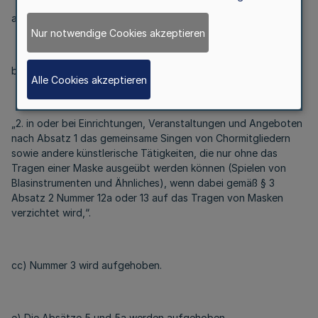
aa) Nummer 1 wird aufgehoben.
Nur notwendige Cookies akzeptieren
bb) Nummer 2 wird wie folgt gefasst:
Alle Cookies akzeptieren
„2. in oder bei Einrichtungen, Veranstaltungen und Angeboten
nach Absatz 1 das gemeinsame Singen von Chormitgliedern
sowie andere künstlerische Tätigkeiten, die nur ohne das
Tragen einer Maske ausgeübt werden können (Spielen von
Blasinstrumenten und Ähnliches), wenn dabei gemäß § 3
Absatz 2 Nummer 12a oder 13 auf das Tragen von Masken
verzichtet wird,“.
cc) Nummer 3 wird aufgehoben.
e) Die Absätze 5 und 5a werden aufgehoben.