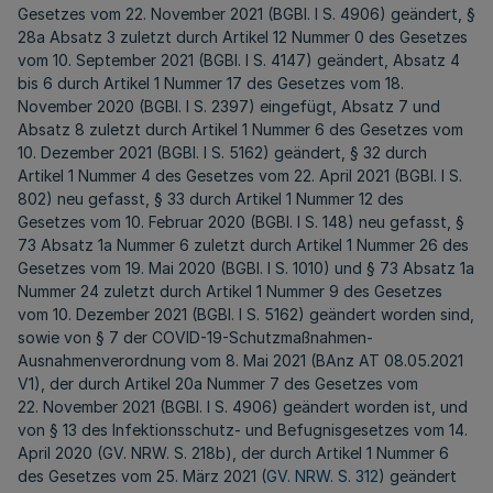
Gesetzes vom 22. November 2021 (BGBl. I S. 4906) geändert, §
28a Absatz 3 zuletzt durch Artikel 12 Nummer 0 des Gesetzes
vom 10. September 2021 (BGBl. I S. 4147) geändert, Absatz 4
bis 6 durch Artikel 1 Nummer 17 des Gesetzes vom 18.
November 2020 (BGBl. I S. 2397) eingefügt, Absatz 7 und
Absatz 8 zuletzt durch Artikel 1 Nummer 6 des Gesetzes vom
10. Dezember 2021 (BGBl. I S. 5162) geändert, § 32 durch
Artikel 1 Nummer 4 des Gesetzes vom 22. April 2021 (BGBl. I S.
802) neu gefasst, § 33 durch Artikel 1 Nummer 12 des
Gesetzes vom 10. Februar 2020 (BGBl. I S. 148) neu gefasst, §
73 Absatz 1a Nummer 6 zuletzt durch Artikel 1 Nummer 26 des
Gesetzes vom 19. Mai 2020 (BGBl. I S. 1010) und § 73 Absatz 1a
Nummer 24 zuletzt durch Artikel 1 Nummer 9 des Gesetzes
vom 10. Dezember 2021 (BGBl. I S. 5162) geändert worden sind,
sowie von § 7 der COVID-19-Schutzmaßnahmen-
Ausnahmenverordnung vom 8. Mai 2021 (BAnz AT 08.05.2021
V1), der durch Artikel 20a Nummer 7 des Gesetzes vom
22. November 2021 (BGBl. I S. 4906) geändert worden ist, und
von § 13 des Infektionsschutz- und Befugnisgesetzes vom 14.
April 2020 (GV. NRW. S. 218b), der durch Artikel 1 Nummer 6
des Gesetzes vom 25. März 2021 (
GV. NRW. S. 312
) geändert