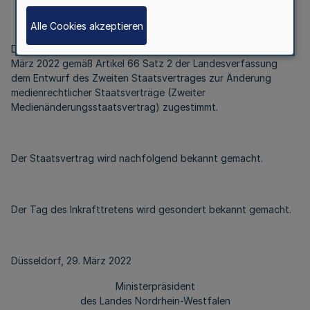
Alle Cookies akzeptieren
Der Landtag Nordrhein-Westfalen hat in seiner Sitzung am 23.
März 2022 gemäß Artikel 66 Satz 2 der Landesverfassung
dem Entwurf des Zweiten Staatsvertrages zur Änderung
medienrechtlicher Staatsverträge (Zweiter
Medienänderungsstaatsvertrag) zugestimmt.
Der Staatsvertrag wird nachfolgend bekannt gemacht.
Der Tag des Inkrafttretens wird gesondert bekannt gemacht.
Düsseldorf, 29. März 2022
Ministerpräsident
des Landes Nordrhein-Westfalen