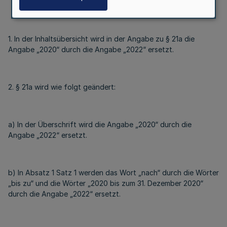
1. In der Inhaltsübersicht wird in der Angabe zu § 21a die
Angabe „2020“ durch die Angabe „2022“ ersetzt.
2. § 21a wird wie folgt geändert:
a) In der Überschrift wird die Angabe „2020“ durch die
Angabe „2022“ ersetzt.
b) In Absatz 1 Satz 1 werden das Wort „nach“ durch die Wörter
„bis zu“ und die Wörter „2020 bis zum 31. Dezember 2020“
durch die Angabe „2022“ ersetzt.