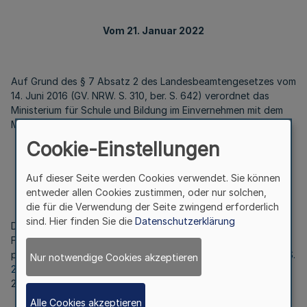
Vom 21. Januar 2022
Auf Grund des § 7 Absatz 2 des Landesbeamtengesetzes vom
14. Juni 2016 (GV. NRW. S. 310, ber. S. 642) verordnet das
Ministerium für Schule und Bildung im Einvernehmen mit dem
Ministerium der Finanzen und dem Ministerium des Innern:
Cookie-Einstellungen
Artikel 1
Auf dieser Seite werden Cookies verwendet. Sie können
entweder allen Cookies zustimmen, oder nur solchen,
die für die Verwendung der Seite zwingend erforderlich
sind. Hier finden Sie die
Datenschutzerklärung
Die Verordnung über die Ausbildung und Prüfung für
Fachlehrerinnen und Fachlehrer an Förderschulen und in der
pädagogischen Frühförderung vom 25. April 2016 (
GV. NRW. S.
Nur notwendige Cookies akzeptieren
216
), die durch Verordnung vom 5. August 2020 (SGV. NRW.
223) geändert worden ist, wird wie folgt geändert:
Alle Cookies akzeptieren