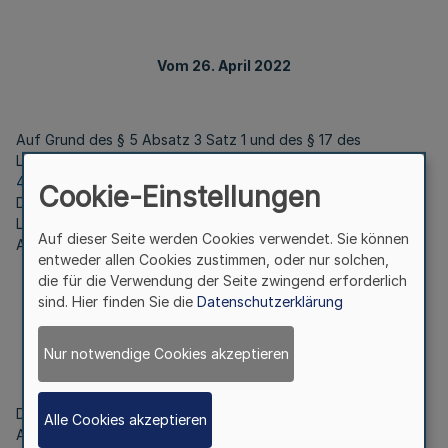
Vom 26. April 2022
Auf Grund des § 5 Absatz 3 Satz 1 und des § 17 des
Landesorganisationsgesetzes vom 10. Juli 1962 (
GV. NRW. S.
421
), zuletzt geändert durch Artikel 1 des Gesetzes vom 17.
Cookie-Einstellungen
Dezember 2020 (GV.NRW. S. 1238), verordnet die
Landesregierung nach Anhörung des fachlich zuständigen
Auf dieser Seite werden Cookies verwendet. Sie können
Ausschusses des Landtags:
entweder allen Cookies zustimmen, oder nur solchen,
die für die Verwendung der Seite zwingend erforderlich
sind. Hier finden Sie die
Datenschutzerklärung
§ 1
Zuständigkeit
Nur notwendige Cookies akzeptieren
Die Gemeinden sind zuständig für die Erstellung oder
Alle Cookies akzeptieren
Anerkennung sowie die Anpassung, Dokumentation und