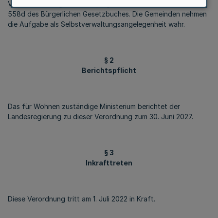
Veröffentlichung von Mietspiegeln nach den §§ 558c und
558d des Bürgerlichen Gesetzbuches. Die Gemeinden nehmen
die Aufgabe als Selbstverwaltungsangelegenheit wahr.
§ 2
Berichtspflicht
Das für Wohnen zuständige Ministerium berichtet der
Landesregierung zu dieser Verordnung zum 30. Juni 2027.
§ 3
Inkrafttreten
Diese Verordnung tritt am 1. Juli 2022 in Kraft.