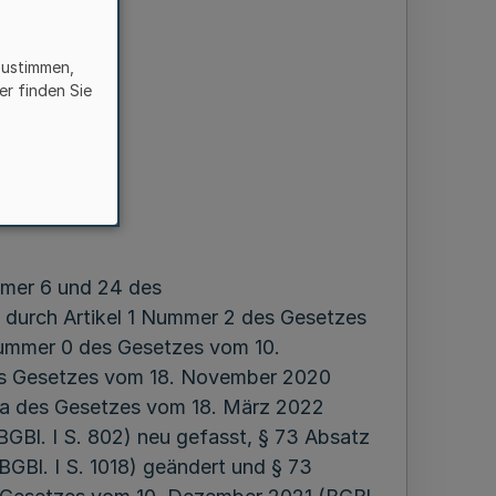
zustimmen,
er finden Sie
mmer 6 und 24 des
t durch Artikel 1 Nummer 2 des Gesetzes
Nummer 0 des Gesetzes vom 10.
 des Gesetzes vom 18. November 2020
e a des Gesetzes vom 18. März 2022
BGBl. I S. 802) neu gefasst, § 73 Absatz
GBl. I S. 1018) geändert und § 73