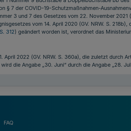
ikel 1 Nummer 9 Buchstabe a Doppelbuchstabe bb des
e von § 7 der COVID-19-Schutzmaßnahmen-Ausnahmen
ummer 3 und 7 des Gesetzes vom 22. November 2021 (B
gnisgesetzes vom 14. April 2020 (GV. NRW. S. 218b), 
S. 312
) geändert worden ist, verordnet das Ministeriu
 April 2022 (GV. NRW. S. 360a), die zuletzt durch Art
wird die Angabe „30. Juni“ durch die Angabe „28. Juli
Artikel 2
derung der Corona-Test-und-Quarantäneverordn
FAQ