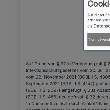
Cooki
Auf dieser Se
oder nur solc
Datensc
die
Nur notwend
Auf Grund von § 32 in Verbindung mit § 
Infektionsschutzgesetzes vom 20. Juli 20
vom 22. November 2021 (BGBl. I S. 4906)
September 2021 (BGBl. I S. 4147) geände
(BGBl. I S. 2397) eingefügt, § 28a Absa
(BGBl. I S. 466) neu gefasst, § 32 durch
1a Nummer 6 zuletzt durch Artikel 1 Num