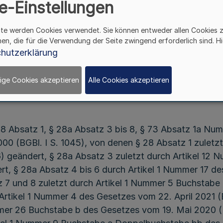
e-Einstellungen
Vom 29. Juni 2022
ite werden Cookies verwendet. Sie können entweder allen Cookies 
hen, die für die Verwendung der Seite zwingend erforderlich sind. Hi
hutzerklärung
Artikel 1
ige Cookies akzeptieren
Alle Cookies akzeptieren
Änderung der Coronaschutzverordnung
28 Absatz 1, § 28a Absatz 3 bis 8, § 73 Absatz 1a Nu
00 (BGBl. I S. 1045), von denen § 28 Absatz 1 zuletz
 geändert, § 28a Absatz 3 zuletzt durch Artikel 12 
rt, § 28a Absatz 4 bis 6 durch Artikel 1 Nummer 17
tz 7 und 8 zuletzt durch Artikel 1 Nummer 5 Buchstab
 Artikel 1 Nummer 4 des Gesetzes vom 22. April 2021 (
mer 26 Buchstabe b des Gesetzes vom 19. Mai 2020 (B