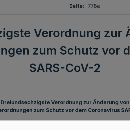
Seite
778a
igste Verordnung zur
ngen zum Schutz vor 
SARS-CoV-2
Dreiundsechzigste Verordnung zur Änderung von
erordnungen zum Schutz vor dem Coronavirus SA