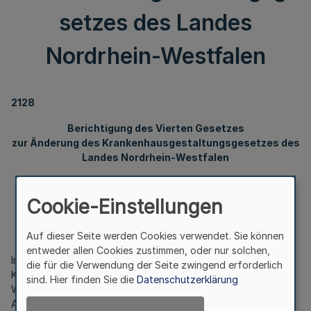
setzes des Landes
Nordrhein-Westfalen
2128
Berichtigung des Vierten Gesetzes
zur Änderung des Krankenhausgestaltungsgesetzes des
Landes Nordrhein-Westfalen
Cookie-Einstellungen
Vom 10. August 2022
Auf dieser Seite werden Cookies verwendet. Sie können
entweder allen Cookies zustimmen, oder nur solchen,
In Artikel 1 Nummer 8 des Vierten Gesetzes zur Änderung des
die für die Verwendung der Seite zwingend erforderlich
Krankenhausgestaltungsgesetzes des Landes Nordrhein-
sind. Hier finden Sie die
Datenschutzerklärung
Westfalen vom 13. April 2022 (
GV. NRW. S. 506
) wird § 34a
Absatz 1 wie folgt gefasst: