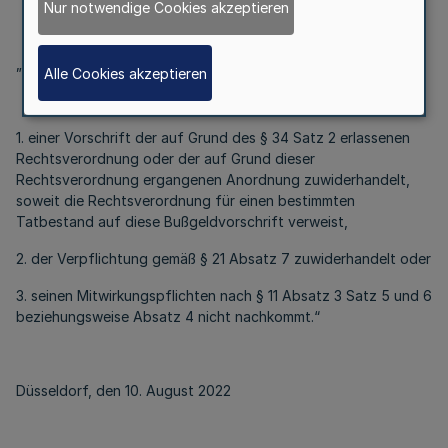
Nur notwendige Cookies akzeptieren
„(1) Ordnungswidrig handelt, wer vorsätzlich oder fahrlässig
Alle Cookies akzeptieren
1. einer Vorschrift der auf Grund des § 34 Satz 2 erlassenen
Rechtsverordnung oder der auf Grund dieser
Rechtsverordnung ergangenen Anordnung zuwiderhandelt,
soweit die Rechtsverordnung für einen bestimmten
Tatbestand auf diese Bußgeldvorschrift verweist,
2. der Verpflichtung gemäß § 21 Absatz 7 zuwiderhandelt oder
3. seinen Mitwirkungspflichten nach § 11 Absatz 3 Satz 5 und 6
beziehungsweise Absatz 4 nicht nachkommt.“
Düsseldorf, den 10. August 2022