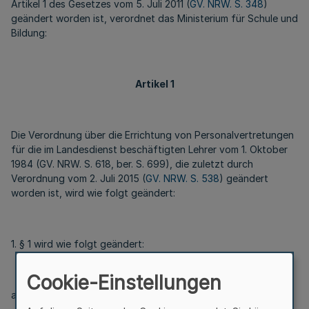
Artikel 1 des Gesetzes vom 5. Juli 2011 (
GV. NRW. S. 348
)
geändert worden ist, verordnet das Ministerium für Schule und
Bildung:
Artikel 1
Die Verordnung über die Errichtung von Personalvertretungen
für die im Landesdienst beschäftigten Lehrer vom 1. Oktober
1984 (GV. NRW. S. 618, ber. S. 699), die zuletzt durch
Verordnung vom 2. Juli 2015 (
GV. NRW. S. 538
) geändert
worden ist, wird wie folgt geändert:
1. § 1 wird wie folgt geändert:
Cookie-Einstellungen
a) Absatz 1 wird wie folgt geändert: