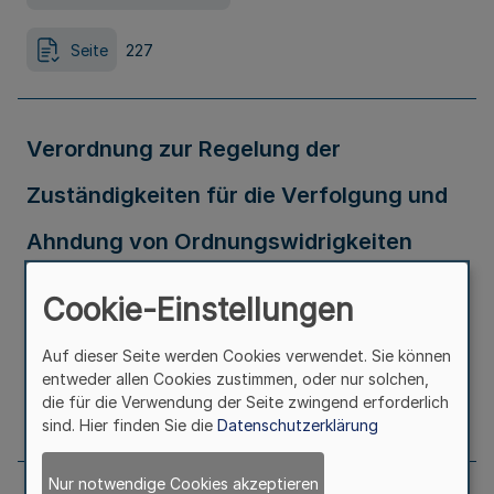
Seite
227
Verordnung zur Regelung der
Zuständigkeiten für die Verfolgung und
Ahndung von Ordnungswidrigkeiten
nach dem Nachweisgesetz
Cookie-Einstellungen
Ausfertigungsdatum
28.03.2023
Auf dieser Seite werden Cookies verwendet. Sie können
entweder allen Cookies zustimmen, oder nur solchen,
die für die Verwendung der Seite zwingend erforderlich
Seite
227
sind. Hier finden Sie die
Datenschutzerklärung
Nur notwendige Cookies akzeptieren