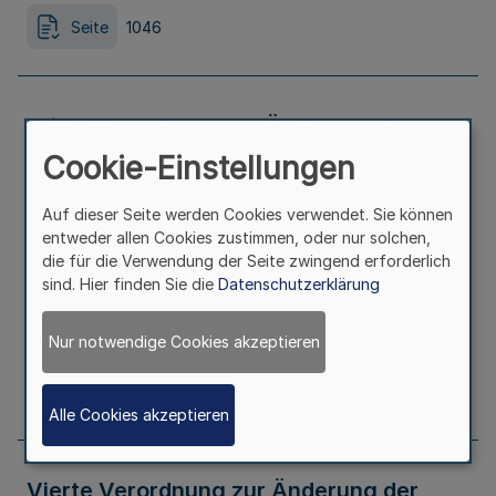
Seite
1046
Dritte Verordnung zur Änderung der
Cookie-Einstellungen
Verordnung über die
Auf dieser Seite werden Cookies verwendet. Sie können
Ermittlungspersonen der
entweder allen Cookies zustimmen, oder nur solchen,
die für die Verwendung der Seite zwingend erforderlich
Staatsanwaltschaft
sind. Hier finden Sie die
Datenschutzerklärung
Ausfertigungsdatum
08.08.2023
Nur notwendige Cookies akzeptieren
Seite
1049
Alle Cookies akzeptieren
Vierte Verordnung zur Änderung der