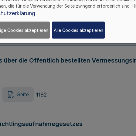
hen, die für die Verwendung der Seite zwingend erforderlich sind. Hi
 Landesbauordnung 2018
hutzerklärung
ige Cookies akzeptieren
Alle Cookies akzeptieren
1172
Seite
über die Öffentlich bestellten Vermessungsin
1182
Seite
lüchtlingsaufnahmegesetzes