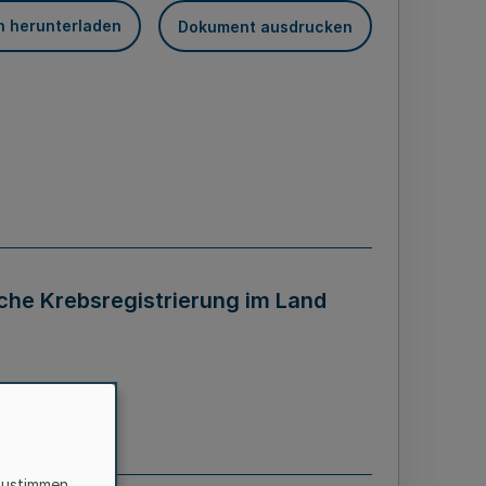
n herunterladen
Dokument ausdrucken
che Krebsregistrierung im Land
zustimmen,