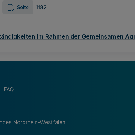
1182
Seite
tändigkeiten im Rahmen der Gemeinsamen Agra
1184
Seite
er Verordnung über Zuständigkeiten im Bereic
FAQ
1186
Seite
andes Nordrhein-Westfalen