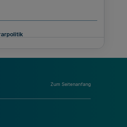
rpolitik
h Straßenverkehr und
Zum Seitenanfang