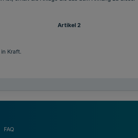
Artikel 2
in Kraft.
Der Minister der Justiz
des Landes Nordrhein-Westfalen
Dr. Benjamin L i m b a c h
FAQ