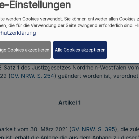
e-Einstellungen
Vom 27. November 2023
ite werden Cookies verwendet. Sie können entweder allen Cookies 
hen, die für die Verwendung der Seite zwingend erforderlich sind. Hi
hutzerklärung
s 5 des Sozialgerichtsgesetzes in der Fassung der 
ige Cookies akzeptieren
Alle Cookies akzeptieren
 durch Artikel 4 Nummer 3 des Gesetzes vom 22. März
tikel 18 Nummer 2 Buchstabe a des Gesetzes vom 5. Jul
 2 Satz 1 des Justizgesetzes Nordrhein-Westfalen vom
22 (
GV. NRW. S. 254
) geändert worden ist, verordnet
Artikel 1
barkeit vom 30. März 2021 (
GV. NRW. S. 395
), die zu
ist, erhält die Anlage die aus dem Anhang zu dieser 