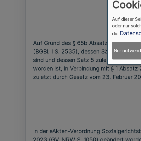
Cooki
Auf dieser Se
oder nur solc
Datensc
die
Auf Grund des § 65b Absatz 1 Satz 2 bi
Nur notwend
(BGBl. I S. 2535), dessen Sätze 2 bis 4
sind und dessen Satz 5 zuletzt durch Ar
worden ist, in Verbindung mit § 1 Absatz
zuletzt durch Gesetz vom 23. Februar 20
In der eAkten-Verordnung Sozialgerichts
2023 (GV. NRW S. 1050) geändert worden 