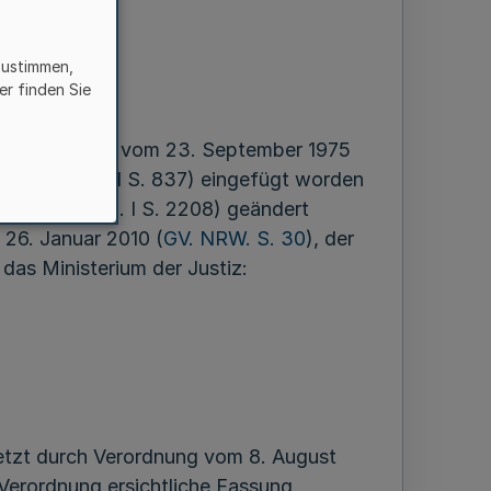
zustimmen,
er finden Sie
Bekanntmachung vom 23. September 1975
 2005 (BGBl. I S. 837) eingefügt worden
i 2017 (BGBl. I S. 2208) geändert
 26. Januar 2010 (
GV. NRW. S. 30
), der
 das Ministerium der Justiz:
letzt durch Verordnung vom 8. August
Verordnung ersichtliche Fassung.