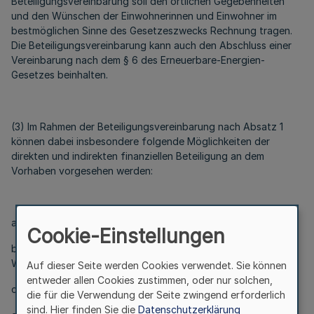
Beteiligungsvereinbarung soll den örtlichen Gegebenheiten
und den Wünschen der Einwohnerinnen und Einwohner im
bestmöglichen Sinne des Gesetzeszwecks Rechnung tragen.
Die Beteiligungsvereinbarung kann auch den Abschluss einer
Vereinbarung nach dem § 6 des Erneuerbare-Energien-
Gesetzes beinhalten.
(3) Im Rahmen der Beteiligungsvereinbarung nach Absatz 1
können dabei insbesondere folgende Möglichkeiten der
direkten und indirekten finanziellen Beteiligung an dem
Vorhaben vorgesehen werden:
a) eine Beteiligung an der Projektgesellschaft des Vorhabens,
Cookie-Einstellungen
b) das Angebot über den Kauf einer oder mehrerer
Windenergieanlagen,
Auf dieser Seite werden Cookies verwendet. Sie können
entweder allen Cookies zustimmen, oder nur solchen,
c) die finanzielle Beteiligung über Anlageprodukte,
die für die Verwendung der Seite zwingend erforderlich
sind. Hier finden Sie die
Datenschutzerklärung