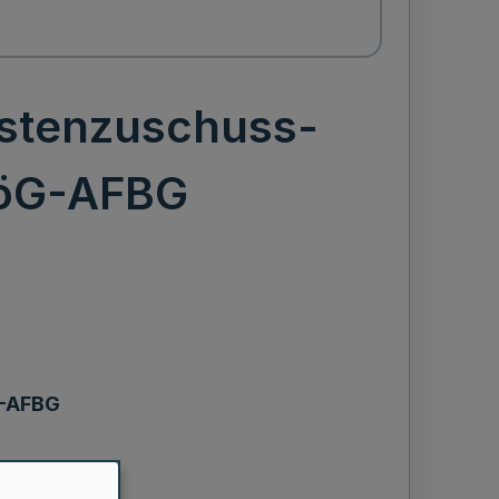
ostenzuschuss-
föG-AFBG
G-AFBG