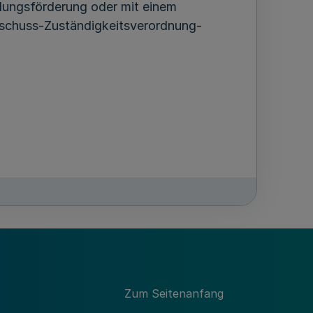
dungsförderung oder mit einem
uschuss-Zuständigkeitsverordnung-
ungsförderung bei den Kreisen und
stenzuschusses an den in § 1 Absatz 2
jeweils geltenden Fassung genannten
Zum Seitenanfang