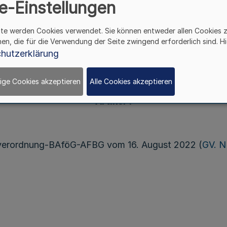
Vom 31. Januar 2023
e-Einstellungen
ite werden Cookies verwendet. Sie können entweder allen Cookies 
hen, die für die Verwendung der Seite zwingend erforderlich sind. Hi
eizkostenzuschussgesetzes vom 29. April 2022 (BGBl. 
hutzerklärung
r 2022 (BGBl. I S. 2018) geändert worden ist, veror
ige Cookies akzeptieren
Alle Cookies akzeptieren
Artikel 1
sverordnung-BAföG-AFBG vom 16. August 2022 (
GV. N