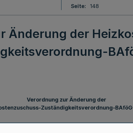
Seite
148
r Änderung der Heizk
igkeitsverordnung-BA
Verordnung zur Änderung der
ostenzuschuss-Zuständigkeitsverordnung-BAfö