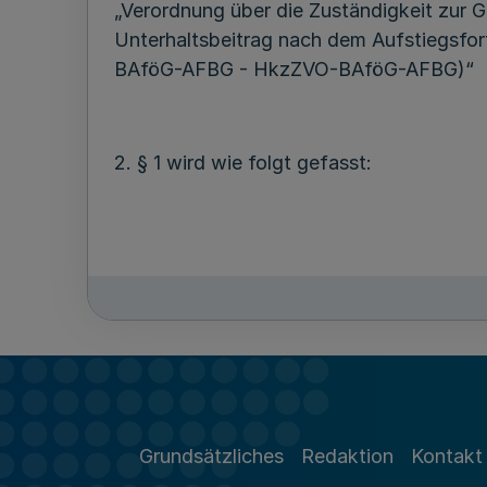
„Verordnung über die Zuständigkeit zur 
Unterhaltsbeitrag nach dem Aufstiegsfo
BAföG-AFBG - HkzZVO-BAföG-AFBG)“
2. § 1 wird wie folgt gefasst:
(1) Die Ämter für Ausbildungsförderung 
kreisfreien Städten sind vorbehaltlich 
Satz 1 Nummer 1 des Heizkostenzuschussg
Grundsätzliches
Redaktion
Kontakt
Personenkreis.