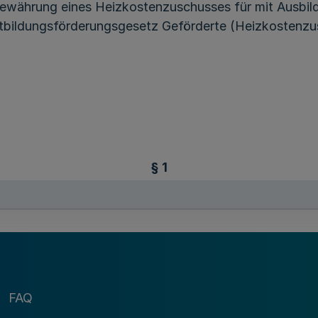
Gewährung eines Heizkostenzuschusses für mit Ausbil
rtbildungsförderungsgesetz Geförderte (Heizkostenz
§ 1
Zuständigkeit
bei den Studierendenwerken und die Ämter für Ausbild
des Absatzes 2 zuständig für die Gewährung des Heizko
esetzes vom 29. April 2022 (BGBl. I S. 698) in der 
FAQ