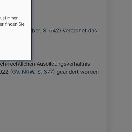
zustimmen,
er finden Sie
RW. S. 310, ber. S. 642) verordnet das
er Finanzen:
ich-rechtlichen Ausbildungsverhältnis
022 (
GV. NRW. S. 377
) geändert worden