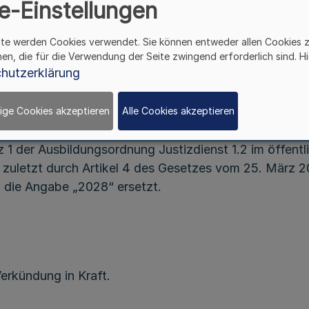
e-Einstellungen
Vom 16. Februar 2023
ite werden Cookies verwendet. Sie können entweder allen Cookies 
hen, die für die Verwendung der Seite zwingend erforderlich sind. Hi
 des Landesbeamtengesetzes vom 14. Juni 2016 (GV. N
hutzerklärung
mit dem Ministerium des Innern und dem Ministerium d
ige Cookies akzeptieren
Alle Cookies akzeptieren
z 1 der Ausbildungsordnung Justizdienst 1.2 im öffentl
e zuletzt durch Artikel 4 des Gesetzes vom 25. März 2
h die Angabe „2028“ ersetzt.
erkündung in Kraft.