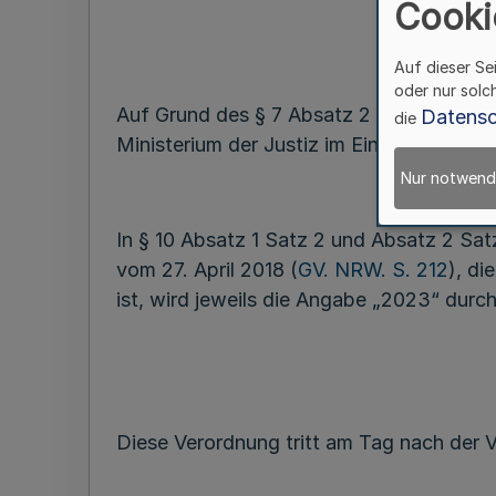
Cooki
Auf dieser Se
oder nur solc
Auf Grund des § 7 Absatz 2 Satz 1 und 2
Datensc
die
Ministerium der Justiz im Einvernehmen 
Nur notwend
In § 10 Absatz 1 Satz 2 und Absatz 2 Sat
vom 27. April 2018 (
GV. NRW. S. 212
), di
ist, wird jeweils die Angabe „2023“ durc
Diese Verordnung tritt am Tag nach der V