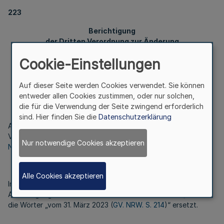
223
Berichtigung
der Dritten Verordnung zur Änderung
von Vorschriften der Lehrerausbildung
Cookie-Einstellungen
Auf dieser Seite werden Cookies verwendet. Sie können
Vom 16. Mai 2023
entweder allen Cookies zustimmen, oder nur solchen,
die für die Verwendung der Seite zwingend erforderlich
sind. Hier finden Sie die
Datenschutzerklärung
Artikel 1 der Dritten Verordnung zur Änderung von
Vorschriften der Lehrerausbildung vom 31. März 2023 (
GV.
Nur notwendige Cookies akzeptieren
NRW. S. 214
) wird wie folgt berichtigt:
Alle Cookies akzeptieren
In Artikel 1 Nummer 15 werden die Wörter „[einfügen:
Ausfertigungsdatum und Fundstelle dieses Gesetzes]“ durch
die Wörter „vom 31. März 2023 (
GV. NRW. S. 214
)“ ersetzt.