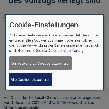
des Vollzugs verlegt sind
20320
Cookie-Einstellungen
Verordnung zur Aufhebung
der Verordnung über die Aufwandsvergütung der
Auf dieser Seite werden Cookies verwendet. Sie können
Beamten
entweder allen Cookies zustimmen, oder nur solchen,
der Justizvollzugsanstalten bei der Beschäftigung von
die für die Verwendung der Seite zwingend erforderlich
Gefangenen außerhalb der
sind. Hier finden Sie die
Datenschutzerklärung
Anstalt und bei der Bewachung von Gefangenen, die in
Krankenhäuser außerhalb des
Vollzugs verlegt sind
Nur notwendige Cookies akzeptieren
Alle Cookies akzeptieren
Vom 24. Mai 2023
Auf Grund des § 6 Absatz 3 des Landesreisekostengesetzes
vom 1. Dezember 2021 (
GV. NRW. S. 1367
) verordnet das
Ministerium der Justiz: