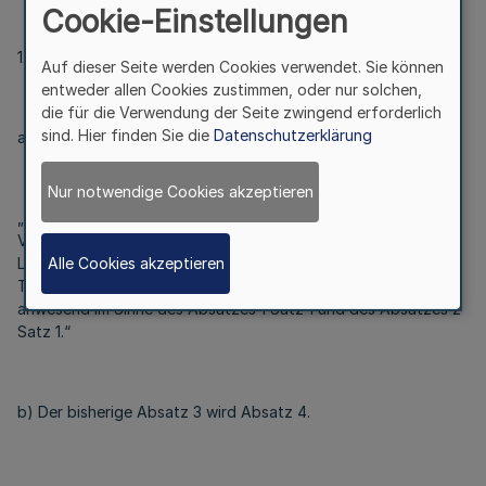
Cookie-Einstellungen
1. § 21 wird wie folgt geändert:
Auf dieser Seite werden Cookies verwendet. Sie können
entweder allen Cookies zustimmen, oder nur solchen,
die für die Verwendung der Seite zwingend erforderlich
sind. Hier finden Sie die
Datenschutzerklärung
a) Nach Absatz 2 wird folgender Absatz 3 eingefügt:
Nur notwendige Cookies akzeptieren
„(3) Mitglieder der Richtervertretung, die gemäß § 51 in
Verbindung mit § 31 Absatz 3 des
Landespersonalvertretungsgesetzes mittels Video- oder
Alle Cookies akzeptieren
Telefonkonferenz an Sitzungen teilnehmen, gelten als
anwesend im Sinne des Absatzes 1 Satz 1 und des Absatzes 2
Satz 1.“
b) Der bisherige Absatz 3 wird Absatz 4.