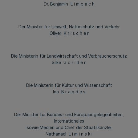
Dr. Benjamin L i m b a c h
Der Minister für Umwelt, Naturschutz und Verkehr
Oliver K r i s c h e r
Die Ministerin für Landwirtschaft und Verbraucherschutz
Silke G o r i ß e n
Die Ministerin für Kultur und Wissenschaft
Ina B r a n d e s
Der Minister für Bundes- und Europaangelegenheiten,
Internationales
sowie Medien und Chef der Staatskanzlei
Nathanael L i m i n s k i