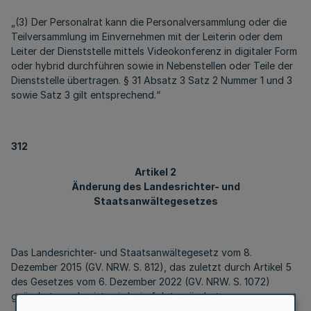
„(3) Der Personalrat kann die Personalversammlung oder die
Teilversammlung im Einvernehmen mit der Leiterin oder dem
Leiter der Dienststelle mittels Videokonferenz in digitaler Form
oder hybrid durchführen sowie in Nebenstellen oder Teile der
Dienststelle übertragen. § 31 Absatz 3 Satz 2 Nummer 1 und 3
sowie Satz 3 gilt entsprechend.“
312
Artikel 2
Änderung des Landesrichter- und
Staatsanwältegesetzes
Das Landesrichter- und Staatsanwältegesetz vom 8.
Dezember 2015 (GV. NRW. S. 812), das zuletzt durch Artikel 5
des Gesetzes vom 6. Dezember 2022 (GV. NRW. S. 1072)
geändert worden ist, wird wie folgt geändert: