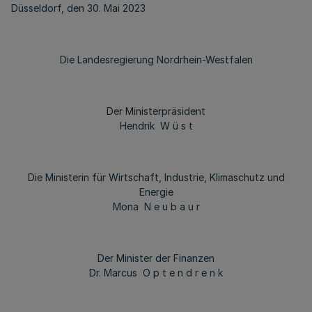
Düsseldorf, den 30. Mai 2023
Die Landesregierung Nordrhein-Westfalen
Der Ministerpräsident
Hendrik W ü s t
Die Ministerin für Wirtschaft, Industrie, Klimaschutz und
Energie
Mona N e u b a u r
Der Minister der Finanzen
Dr. Marcus O p t e n d r e n k