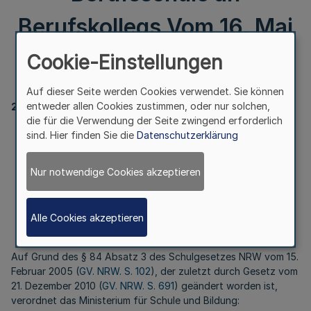
Berufskollegs Vom 16. Mai
2023
Cookie-Einstellungen
Auf dieser Seite werden Cookies verwendet. Sie können
entweder allen Cookies zustimmen, oder nur solchen,
223
die für die Verwendung der Seite zwingend erforderlich
Neunzehnte Verordnung zur Änderung der Verordnung
sind. Hier finden Sie die
Datenschutzerklärung
über die Bildung von regierungsbezirksübergreifenden
Schuleinzugsbereichen für Bezirksfachklassen
Nur notwendige Cookies akzeptieren
des Bildungsgangs Berufsschule an Berufskollegs
Vom 16. Mai 2023
Alle Cookies akzeptieren
Auf Grund des § 84 Absatz 3 des Schulgesetzes NRW vom 15.
Februar 2005 (
GV. NRW. S. 102
), der zuletzt durch Gesetz vom
21. Dezember 2010 (
GV. NRW. S. 691
) geändert worden ist,
verordnet das Ministerium für Schule und Bildung: