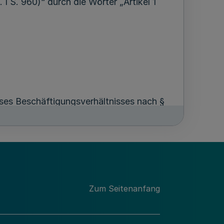
I S. 960)“ durch die Wörter „Artikel 1
ses Beschäftigungsverhältnisses nach §
geltenden Fassung eingesetzt wurden,
n angerechnet werden. Personen, die am
rhältnisses während des vorangehenden
ber 2030 geltenden Fassung eingesetzt
hnet werden.“
Zum Seitenanfang