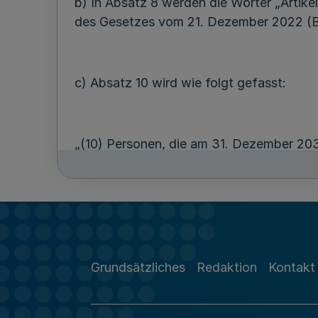
b) In Absatz 8 werden die Wörter „Artikel
des Gesetzes vom 21. Dezember 2022 (BG
c) Absatz 10 wird wie folgt gefasst:
„(10) Personen, die am 31. Dezember 203
10 Absatz 2 bis 4 oder 6 in Verbindung 
können nach dessen Maßgabe weiterhin 
31. Dezember 2030 bei einem Träger ang
Kalenderjahres nach § 10 Absatz 5 in Ve
wurden, können nach dessen Maßgabe we
Grundsätzliches
Redaktion
Kontakt
2. § 2 Absatz 2 Nummer 5 wird wie folgt