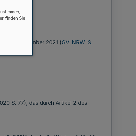
zustimmen,
er finden Sie
 vom 9. Dezember 2021 (
GV. NRW. S.
020 S. 77), das durch Artikel 2 des