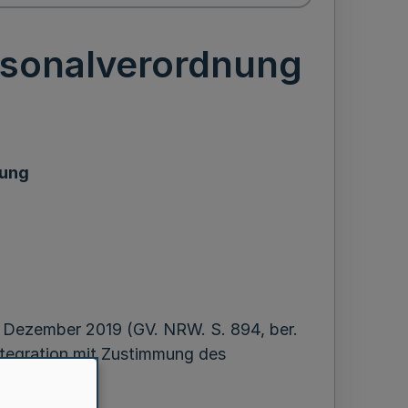
rsonalverordnung
nung
 Dezember 2019 (GV. NRW. S. 894, ber.
Integration mit Zustimmung des