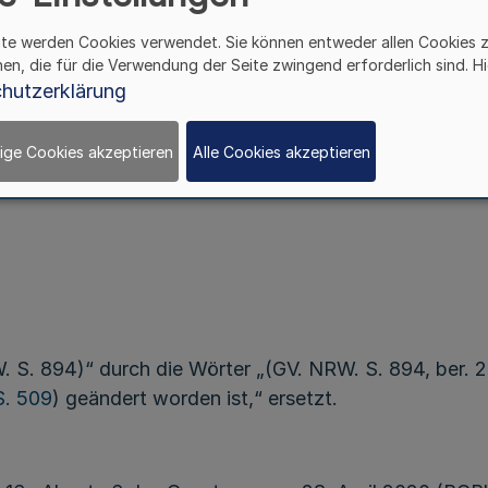
ite werden Cookies verwendet. Sie können entweder allen Cookies 
Artikel 1
hen, die für die Verwendung der Seite zwingend erforderlich sind. Hi
hutzerklärung
020 (GV. NRW. S. 726), die zuletzt durch Verordnung
ige Cookies akzeptieren
Alle Cookies akzeptieren
t geändert:
. S. 894)“ durch die Wörter „(GV. NRW. S. 894, ber. 2
S. 509
) geändert worden ist,“ ersetzt.