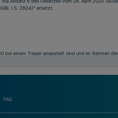
 16a Absatz 6 des Gesetzes vom 28. April 2020 (BGBl. 
Bl. I S. 2824)“ ersetzt.
0 bei einem Träger angestellt sind und im Rahmen die
mit § 12 Absatz 1 und 3 in der am 31. Dezember 2030 
und dauerhaft auf Fach- bzw. Ergänzungskraftstunde
estellt sind und im Rahmen dieses Beschäftigungsve
rbindung mit § 12 Absatz 1 und 3 in der am 31. Dezem
iterhin und dauerhaft auf Fachkraftstunden angerec
FAQ
 gefasst: