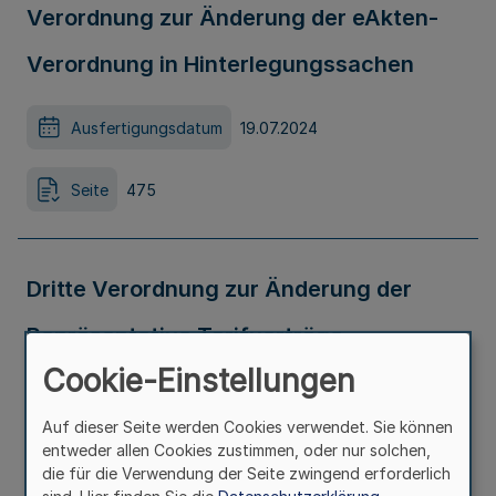
Verordnung zur Änderung der eAkten-
Verordnung in Hinterlegungssachen
Ausfertigungsdatum
19.07.2024
Seite
475
Dritte Verordnung zur Änderung der
Repräsentative Tarifverträge
Cookie-Einstellungen
Verordnung
Auf dieser Seite werden Cookies verwendet. Sie können
Ausfertigungsdatum
25.07.2024
entweder allen Cookies zustimmen, oder nur solchen,
die für die Verwendung der Seite zwingend erforderlich