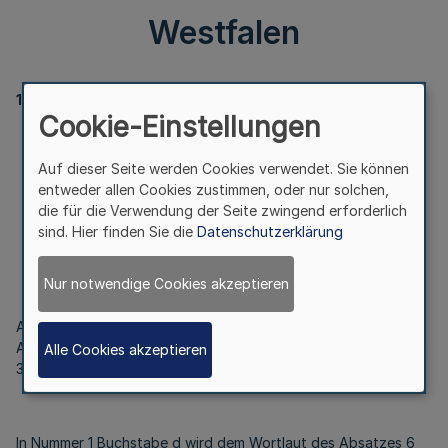
Westfalen
1101
Cookie-Einstellungen
Berichtigung des Gesetzes
zur Änderung des Abgeordnetengesetzes des Landes
Auf dieser Seite werden Cookies verwendet. Sie können
Nordrhein-Westfalen
entweder allen Cookies zustimmen, oder nur solchen,
die für die Verwendung der Seite zwingend erforderlich
sind. Hier finden Sie die
Datenschutzerklärung
Vom 27. Februar 2024
Nur notwendige Cookies akzeptieren
Artikel 1 des Gesetzes zur Änderung des
Abgeordnetengesetzes des Landes Nordrhein-Westfalen vom
Alle Cookies akzeptieren
30. Januar 2024 (
GV. NRW. S. 76
) wird wie folgt berichtigt:
In Nummer 1 Buchstabe d wird dem Wortlaut des Absatzes 6