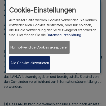
Wärmeplanungsgesetzes erstellten Daten und textlichen,
Cookie-Einstellungen
grafischen und kartografischen Darstellungen sowie weitere
zu übermittelnde Angaben nach diesem Gesetz sind, soweit
nicht anders bestimmt, innerhalb von drei Monaten nach
Auf dieser Seite werden Cookies verwendet. Sie können
Beschluss des Wärmeplans von der Gemeinde nach den
entweder allen Cookies zustimmen, oder nur solchen,
Vorgaben des § 6
die für die Verwendung der Seite zwingend erforderlich
Absatz 2 Satz 3 elektronisch an das LANUV zu übermitteln.
sind. Hier finden Sie die
Datenschutzerklärung
Nur notwendige Cookies akzeptieren
(2) Das für die kommunale Wärmeplanung zuständige
Ministerium entwickelt digitale Vorlagen zur Datenübermittlung
sowie eine Datenplattform mit einer zugehörigen Website und
Alle Cookies akzeptieren
kann diese bei Bedarf anpassen. Diese digitalen Vorlagen und
die Datenplattform sowie mögliche Anpassungen werden über
das LANUV bekanntgegeben und bereitgestellt. Sie sind von
den Gemeinden verpflichtend zur Informationsübermittlung zu
verwenden.
(3) Das LANUV kann die Wärmepläne und Daten nach Absatz 1