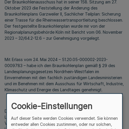
Der Braunkohlenausschuss hat in seiner 158. Sitzung am 27.
Oktober 2023 die Feststellung der Änderung des
Braunkohlenplans Garzweiler II, Sachlicher Teilplan: Sicherung
einer Trasse für die Rheinwassertransportleitung beschlossen.
Der festgestellte Braunkohlenplan wurde mir von der
Regionalplanungsbehörde Köln mit Bericht vom 06. November
2023 – 32/64.2-12.6 – zur Genehmigung vorgelegt.
Mit Erlass vom 24. Mai 2024 – 51.20.05-000002-2023-
0009783 – habe ich den Braunkohlenplan gemäß § 29 des
Landesplanungsgesetzes Nordrhein-Westfalen im
Einvernehmen mit den fachlich zuständigen Landesministerien
und im Benehmen mit dem Ausschuss für Wirtschaft, Industrie,
Klimaschutz und Energie des Landtages genehmigt.
Cookie-Einstellungen
Die Bekanntmachung erfolgt nach § 14 Satz 1 des
Landesplanungsgesetzes Nordrhein-Westfalen durch
Auf dieser Seite werden Cookies verwendet. Sie können
Veröffentlichung im Gesetz- und Verordnungsblatt für das
entweder allen Cookies zustimmen, oder nur solchen,