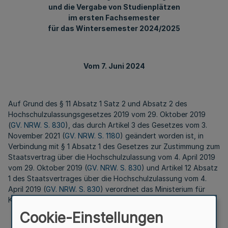
und die Vergabe von Studienplätzen
im ersten Fachsemester
für das Wintersemester 2024/2025
Vom 7. Juni 2024
Auf Grund des § 11 Absatz 1 Satz 2 und Absatz 2 des
Hochschulzulassungsgesetzes 2019 vom 29. Oktober 2019
(
GV. NRW. S. 830
), das durch Artikel 3 des Gesetzes vom 3.
November 2021 (
GV. NRW. S. 1180
) geändert worden ist, in
Verbindung mit § 1 Absatz 1 des Gesetzes zur Zustimmung zum
Staatsvertrag über die Hochschulzulassung vom 4. April 2019
vom 29. Oktober 2019 (
GV. NRW. S. 830
) und Artikel 12 Absatz
1 des Staatsvertrages über die Hochschulzulassung vom 4.
April 2019 (
GV. NRW. S. 830
) verordnet das Ministerium für
Kultur und Wissenschaft:
Cookie-Einstellungen