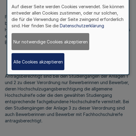
§ 1
Auf dieser Seite werden Cookies verwendet. Sie können
entweder allen Cookies zustimmen, oder nur solchen,
Für die in den Anlagen 1 bis 3 zu dieser Verordnung
die für die Verwendung der Seite zwingend erforderlich
bezeichneten Studiengänge wird an den dort genannten
sind. Hier finden Sie die
Datenschutzerklärung
Hochschulen die Zahl der im Wintersemester 2024/2025 in das
erste Fachsemester aufzunehmenden Bewerberinnen und
Nur notwendige Cookies akzeptieren
Bewerber nach Maßgabe der Anlagen festgesetzt.
Alle Cookies akzeptieren
§ 2
Antragsberechtigt sind bei den Studiengängen der Anlagen 1
und 2 zu dieser Verordnung nur Bewerberinnen und Bewerber,
deren Hochschulzugangsberechtigung die allgemeine
Hochschulreife oder die dem gewählten Studiengang
entsprechende fachgebundene Hochschulreife vermittelt. Bei
den Studiengängen der Anlage 3 zu dieser Verordnung sind
auch Bewerberinnen und Bewerber mit Fachhochschulreife
antragsberechtigt.