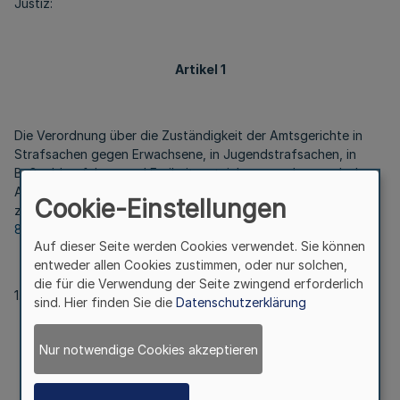
Justiz:
Artikel 1
Die Verordnung über die Zuständigkeit der Amtsgerichte in
Strafsachen gegen Erwachsene, in Jugendstrafsachen, in
Bußgeldverfahren und Freiheitsentziehungssachen nach dem
Aufenthaltsgesetz vom 5. Juli 2010 (
GV. NRW. S. 422
), die
Cookie-Einstellungen
zuletzt durch Verordnung vom 26. Januar 2024 (
GV. NRW. S.
85
) geändert worden ist, wird wie folgt geändert:
Auf dieser Seite werden Cookies verwendet. Sie können
entweder allen Cookies zustimmen, oder nur solchen,
die für die Verwendung der Seite zwingend erforderlich
1. Die Überschrift wird wie folgt gefasst:
sind. Hier finden Sie die
Datenschutzerklärung
Nur notwendige Cookies akzeptieren
„
Verordnung über die Zuständigkeit der Amtsgerichte in
Strafsachen gegen Erwachsene,
in Jugendstrafsachen, in Bußgeldverfahren sowie für