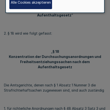
Alle Cookies akzeptieren
Durchsuchungsanordnungen und
Freiheitsentziehungssachen nach dem
Aufenthaltsgesetz
“
2. § 18 wird wie folgt gefasst:
„
§ 18
Konzentration der Durchsuchungsanordnungen und
Freiheitsentziehungssachen nach dem
Aufenthaltsgesetz
Die Amtsgerichte, denen nach § 1 Absatz 1 Nummer 3 die
Strafrichterhaftsachen zugewiesen sind, sind auch zuständig
1. für richterliche Anordnungen nach § 48 Absatz 3 Satz 3 und