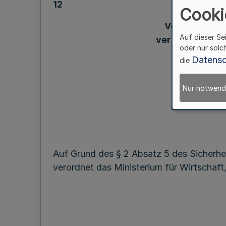
12
Cooki
Verordnung z
Auf dieser Se
verteidigungsw
oder nur solc
Wirtschaft,
Datensc
die
Nur notwend
Auf Grund des § 2 Absatz 5 des Sicherh
verordnet das Ministerium für Wirtschaft