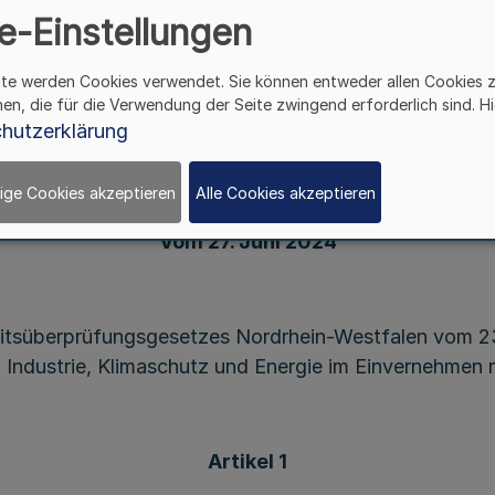
e-Einstellungen
ur Aufhebung der Verordnung zur Bestimmung der
ite werden Cookies verwendet. Sie können entweder allen Cookies 
ichtigen Einrichtungen im Geschäftsbereich des M
hen, die für die Verwendung der Seite zwingend erforderlich sind. Hi
 Innovation, Digitalisierung und Energie des Land
hutzerklärung
Westfalen
ige Cookies akzeptieren
Alle Cookies akzeptieren
Vom 27. Juni 2024
eitsüberprüfungsgesetzes Nordrhein-Westfalen vom 23
, Industrie, Klimaschutz und Energie im Einvernehmen 
Artikel 1