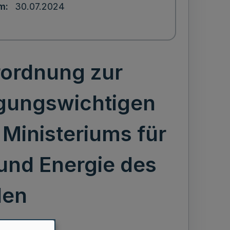
um
30.07.2024
rordnung zur
igungswichtigen
Ministeriums für
 und Energie des
len