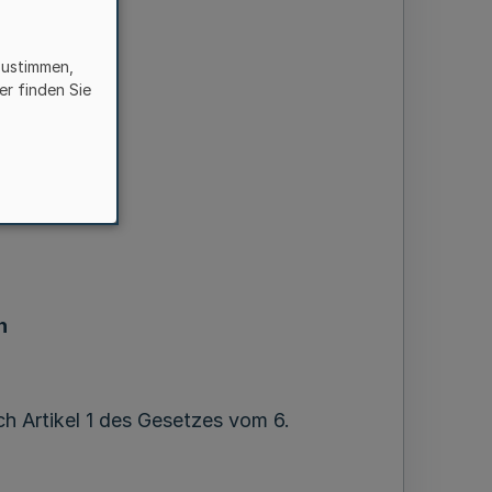
zustimmen,
tfalen
er finden Sie
n
rch Artikel 1 des Gesetzes vom 6.