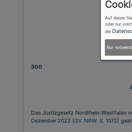
Cooki
Auf dieser Se
Geset
oder nur solc
Datensc
die
Nur notwend
300
Das Justizgesetz Nordrhein-Westfalen v
Dezember 2022 (
GV. NRW. S. 1072
) geän