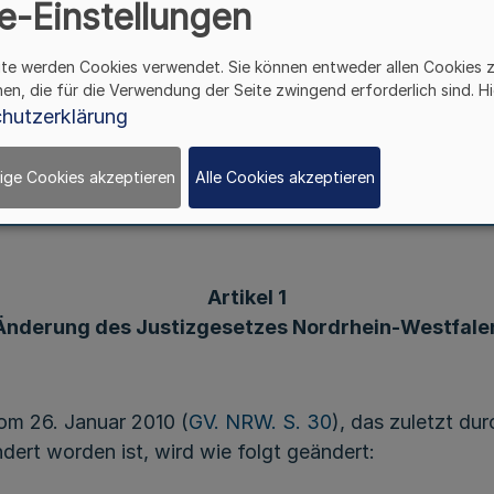
e-Einstellungen
ite werden Cookies verwendet. Sie können entweder allen Cookies 
z zur Änderung des Justizgesetzes Nordrhein-Wes
hen, die für die Verwendung der Seite zwingend erforderlich sind. Hi
und des Schiedsamtsgesetzes
hutzerklärung
ige Cookies akzeptieren
Alle Cookies akzeptieren
Vom 17. September 2024
Artikel 1
Änderung des Justizgesetzes Nordrhein-Westfale
om 26. Januar 2010 (
GV. NRW. S. 30
), das zuletzt du
dert worden ist, wird wie folgt geändert: