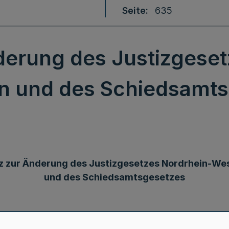
Seite
635
derung des Justizgeset
n und des Schiedsamt
z zur Änderung des Justizgesetzes Nordrhein-Wes
und des Schiedsamtsgesetzes
chlossen, das hiermit verkündet wird: