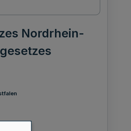
zes Nordrhein-
sgesetzes
tfalen