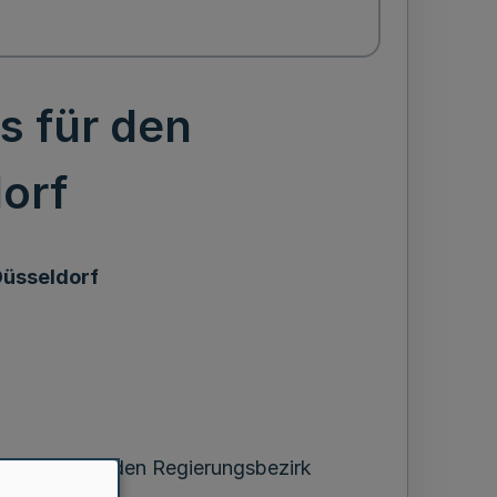
s für den
orf
Düsseldorf
nalplanes für den Regierungsbezirk