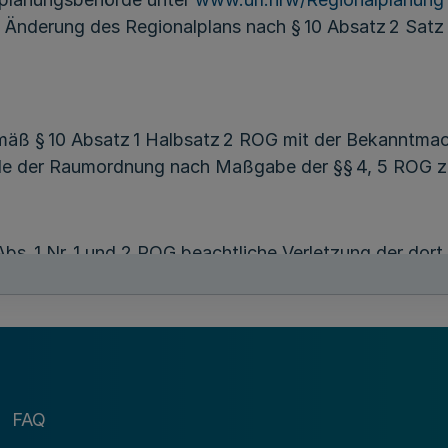
Änderung des Regionalplans nach § 10 Absatz 2 Satz 2
mäß § 10 Absatz 1 Halbsatz 2 ROG mit der Bekanntm
iele der Raumordnung nach Maßgabe der §§ 4, 5 ROG 
 Abs. 1 Nr. 1 und 2 ROG beachtliche Verletzung der do
 beachtliche Mängel des Abwägungsvorgangs sowie ein
weltprüfung unbeachtlich werden, wenn sie nicht inne
er der Regionalplanungsbehörde Düsseldorf unter Dar
ht worden sind (§ 11 Absatz 5 Satz 1 ROG i. V. m. § 
FAQ
st ein Antrag im Rahmen des Normenkontrollverfahren