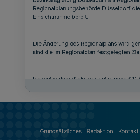
Regionalplanungsbehörde Düsseldorf die 
Einsichtnahme bereit.
Die Änderung des Regionalplans wird ge
sind die im Regionalplan festgelegten Z
Ich weise darauf hin, dass eine nach § 11
Formvorschriften, nach § 11 Abs. 3 ROG
Verletzung der Vorschriften über die Um
der Änderung des Regionalplans gegenüb
begründenden Sachverhalts geltend gemac
Grundsätzliches
Redaktion
Kontakt
Gegen die Änderung des Regionalplans i