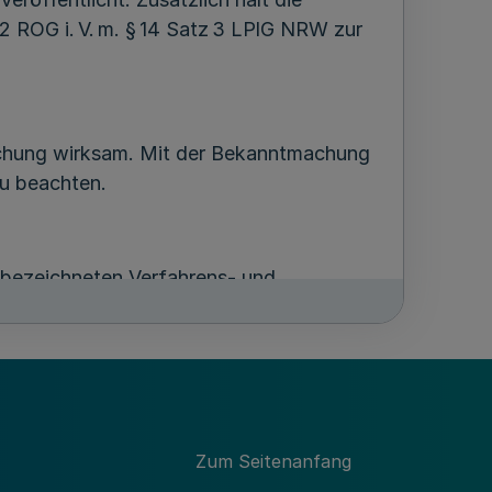
 ROG i. V. m. § 14 Satz 3 LPlG NRW zur
achung wirksam. Mit der Bekanntmachung
zu beachten.
rt bezeichneten Verfahrens- und
e nach § 11 Abs. 4 ROG beachtliche
rhalb eines Jahres seit Bekanntmachung
legung des die Verletzung
15 Halbsatz 2 LPlG NRW).
Zum Seitenanfang
s vor dem Oberverwaltungsgericht für