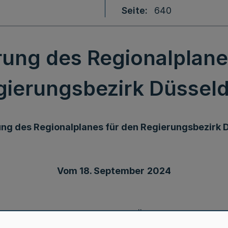
Seite
640
rung des Regionalplane
gierungsbezirk Düsseld
ung des Regionalplanes für den Regierungsbezirk 
Vom 18. September
2024
 Sitzung am 20. Juni 2024 die 17. Änderung des Regio