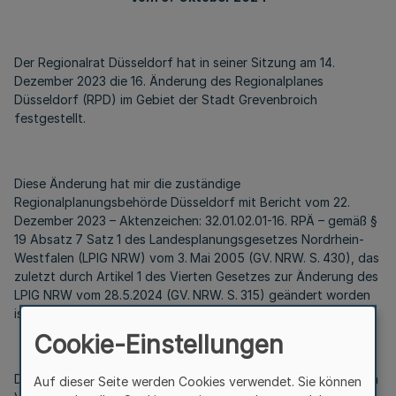
Der Regionalrat Düsseldorf hat in seiner Sitzung am 14.
Dezember 2023 die 16. Änderung des Regionalplanes
Düsseldorf (RPD) im Gebiet der Stadt Grevenbroich
festgestellt.
Diese Änderung hat mir die zuständige
Regionalplanungsbehörde Düsseldorf mit Bericht vom 22.
Dezember 2023 – Aktenzeichen: 32.01.02.01-16. RPÄ – gemäß §
19 Absatz 7 Satz 1 des Landesplanungsgesetzes Nordrhein-
Westfalen (LPlG NRW) vom 3. Mai 2005 (GV. NRW. S. 430), das
zuletzt durch Artikel 1 des Vierten Gesetzes zur Änderung des
LPlG NRW vom 28.5.2024 (GV. NRW. S. 315) geändert worden
ist, angezeigt.
Cookie-Einstellungen
Die Bekanntmachung erfolgt nach § 14 Satz 1 LPlG NRW durch
Auf dieser Seite werden Cookies verwendet. Sie können