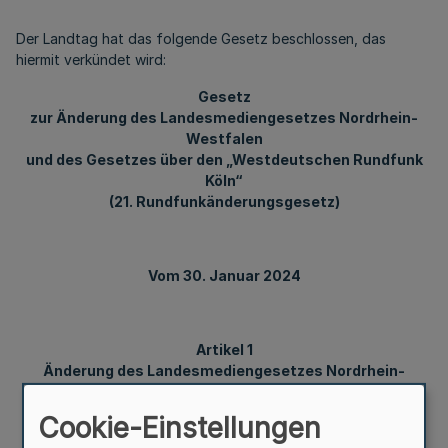
Der Landtag hat das folgende Gesetz beschlossen, das
hiermit verkündet wird:
Gesetz
zur Änderung des Landesmediengesetzes Nordrhein-
Westfalen
und des Gesetzes über den „Westdeutschen Rundfunk
Köln“
(21. Rundfunkänderungsgesetz)
Vom 30. Januar 2024
Artikel 1
Änderung des Landesmediengesetzes Nordrhein-
Westfalen
Cookie-Einstellungen