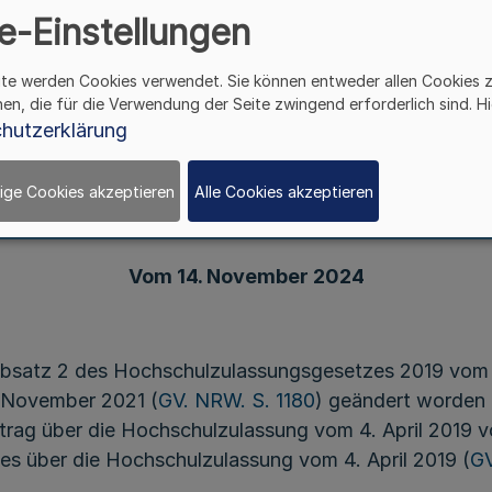
e-Einstellungen
ite werden Cookies verwendet. Sie können entweder allen Cookies 
hen, die für die Verwendung der Seite zwingend erforderlich sind. Hi
ng zur Änderung der Verordnung über die Festse
hutzerklärung
ungszahlen und die Vergabe von Studienplätzen im
Fachsemester für das Wintersemester 2024/202
ige Cookies akzeptieren
Alle Cookies akzeptieren
Vom 14. November 2024
 Absatz 2 des Hochschulzulassungsgesetzes 2019 vom
. November 2021 (
GV. NRW. S. 1180
) geändert worden i
rag über die Hochschulzulassung vom 4. April 2019 v
ges über die Hochschulzulassung vom 4. April 2019 (
GV