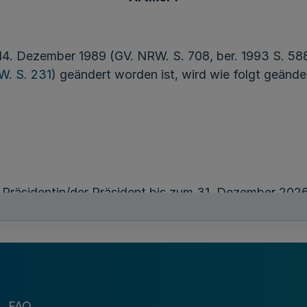
. Dezember 1989 (GV. NRW. S. 708, ber. 1993 S. 588),
W. S. 231
) geändert worden ist, wird wie folgt geände
e Präsidentin/der Präsident bis zum 31. Dezember 202
 nach dem Abgeordnetengesetz des Landes Nordrhein
assung.”
Artikel 2
FAQ
Inkrafttreten