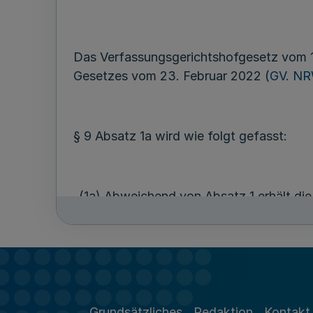
Das Verfassungsgerichtshofgesetz vom 14
Gesetzes vom 23. Februar 2022 (
GV. NR
§ 9 Absatz 1a wird wie folgt gefasst:
„(1a) Abweichend von Absatz 1 erhält di
von 50 Prozent der Abgeordnetenbezüge
NRW. S. 252
) in der jeweils geltenden F
Grundsätzliches
Redaktion
Kontakt