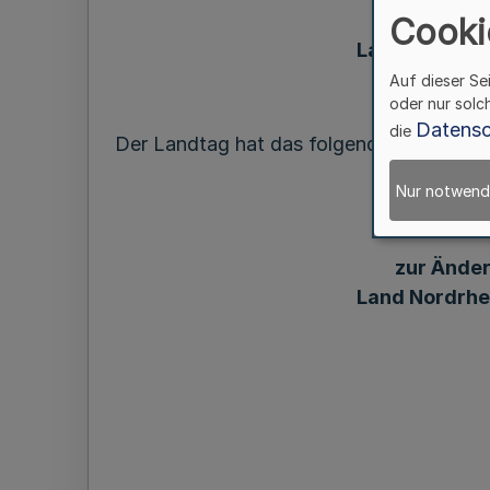
zur Änder
Cooki
Land Nordrhe
Auf dieser Se
oder nur solc
Datensc
die
Der Landtag hat das folgende Gesetz bes
Nur notwend
zur Änder
Land Nordrhe