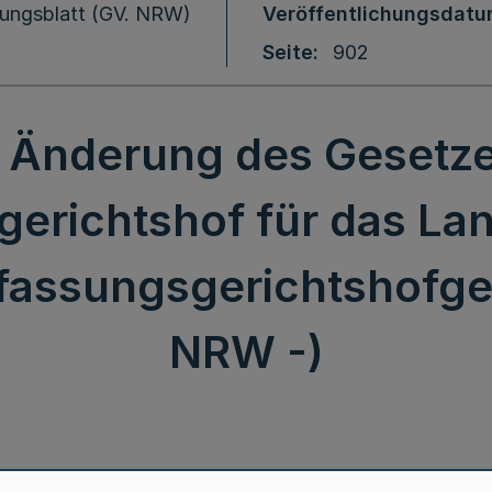
ungsblatt (GV. NRW)
Veröffentlichungsdat
Seite
902
r Änderung des Gesetze
erichtshof für das La
rfassungsgerichtshofge
NRW -)
Gesetz