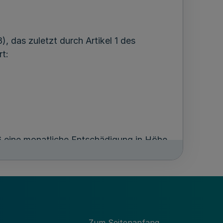
 das zuletzt durch Artikel 1 des
rt:
6 eine monatliche Entschädigung in Höhe
-Westfalen vom 5. April 2005 (
GV.
Zum Seitenanfang