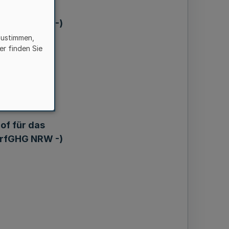
of für das
erfGHG NRW -)
zustimmen,
er finden Sie
of für das
erfGHG NRW -)