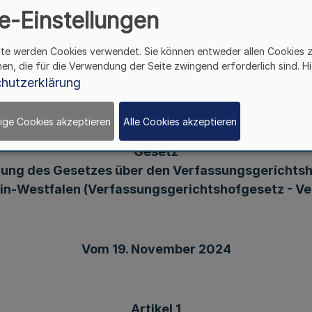
ung des Gesetzes über den Verfassungsgerichtsh
e-Einstellungen
in-Westfalen (Verfassungsgerichtshofgesetz - V
ite werden Cookies verwendet. Sie können entweder allen Cookies 
hen, die für die Verwendung der Seite zwingend erforderlich sind. Hi
hutzerklärung
chlossen, das hiermit verkündet wird:
ige Cookies akzeptieren
Alle Cookies akzeptieren
Gesetz
ung des Gesetzes über den Verfassungsgerichtsh
in-Westfalen (Verfassungsgerichtshofgesetz - V
Vom 19. November 2024
Artikel 1