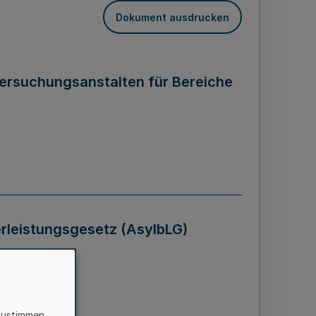
Dokument ausdrucken
tersuchungsanstalten für Bereiche
rleistungsgesetz (AsylbLG)
zustimmen,