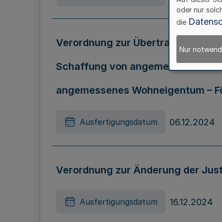
oder nur solc
Datensc
die
Verordnung zur Übertragung der 
Nur notwend
Schaffung von angemessenem Wo
angemessenes Wohneigentum – F
06.12.2024
Ausfertigungsdatum
Verordnung zur Änderung der Jus
16.12.2024
Ausfertigungsdatum