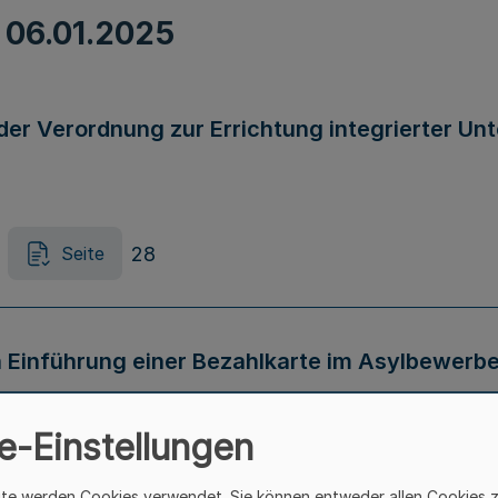
m
06.01.2025
er Verordnung zur Errichtung integrierter Un
28
Seite
Einführung einer Bezahlkarte im Asylbewerbe
KV NRW)
e-Einstellungen
40
Seite
ite werden Cookies verwendet. Sie können entweder allen Cookies 