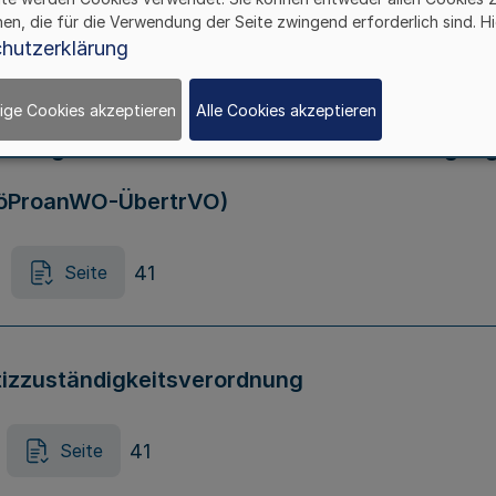
hen, die für die Verwendung der Seite zwingend erforderlich sind. Hi
hutzerklärung
Durchführung des Programms „Förderprogramm 
ige Cookies akzeptieren
Alle Cookies akzeptieren
hneigentum“ auf die NRW.BANK (Übertragun
öProanWO-ÜbertrVO)
41
Seite
tizzuständigkeitsverordnung
41
Seite