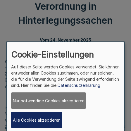
Verordnung in
Hinterlegungssachen
Vom 24. November 2025
Cookie-Einstellungen
Auf Grund des § 8 Absatz 2 Satz 2, 3 und 4 des
Auf dieser Seite werden Cookies verwendet. Sie können
Hinterlegungsgesetzes Nordrhein-Westfalen vom 16. März
entweder allen Cookies zustimmen, oder nur solchen,
2010 (
GV. NRW. S. 192
), das zuletzt durch Artikel 2 des
die für die Verwendung der Seite zwingend erforderlich
Gesetzes vom 6. Dezember 2022 (
GV. NRW. S. 1072
) geändert
sind. Hier finden Sie die
Datenschutzerklärung
worden ist, verordnet das Ministerium der Justiz:
Artikel 1
Nur notwendige Cookies akzeptieren
In der eAkten-Verordnung in Hinterlegungssachen vom 27.
November 2023 (
GV. NRW. S. 1244
), die zuletzt durch
Alle Cookies akzeptieren
Verordnung vom 5. November 2025 (
GV. NRW. S. 964
)
geändert worden ist, erhält die Anlage die aus dem Anhang zu