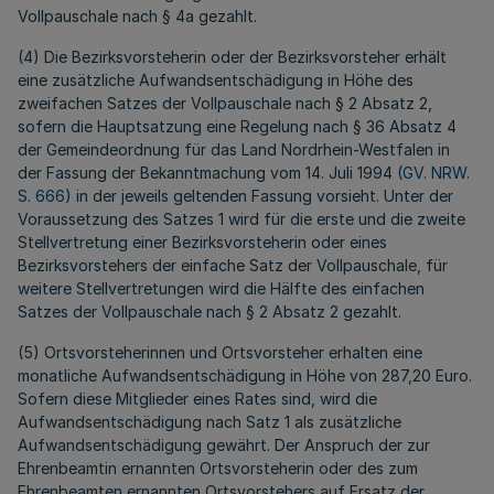
Vollpauschale nach § 4a gezahlt.
(4) Die Bezirksvorsteherin oder der Bezirksvorsteher erhält
eine zusätzliche Aufwandsentschädigung in Höhe des
zweifachen Satzes der Vollpauschale nach § 2 Absatz 2,
sofern die Hauptsatzung eine Regelung nach § 36 Absatz 4
der Gemeindeordnung für das Land Nordrhein-Westfalen in
der Fassung der Bekanntmachung vom 14. Juli 1994 (
GV. NRW.
S. 666
)
in der jeweils geltenden Fassung vorsieht. Unter der
Voraussetzung des Satzes 1 wird für die erste und die zweite
Stellvertretung einer Bezirksvorsteherin oder eines
Bezirksvorstehers der einfache Satz der Vollpauschale, für
weitere Stellvertretungen wird die Hälfte des einfachen
Satzes der Vollpauschale nach § 2 Absatz 2 gezahlt.
(5) Ortsvorsteherinnen und Ortsvorsteher erhalten eine
monatliche Aufwandsentschädigung in Höhe von 287,20 Euro.
Sofern diese Mitglieder eines Rates sind, wird die
Aufwandsentschädigung nach Satz 1 als zusätzliche
Aufwandsentschädigung gewährt. Der Anspruch der zur
Ehrenbeamtin ernannten Ortsvorsteherin oder des zum
Ehrenbeamten ernannten Ortsvorstehers auf Ersatz der