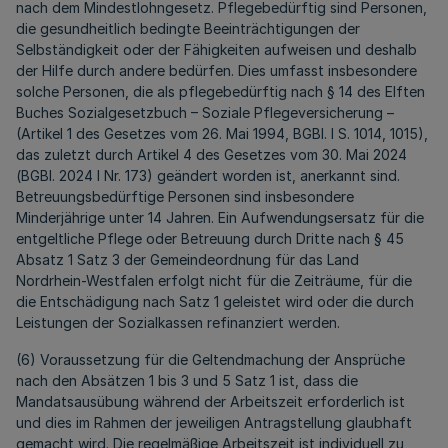
nach dem Mindestlohngesetz. Pflegebedürftig sind Personen,
die gesundheitlich bedingte Beeinträchtigungen der
Selbständigkeit oder der Fähigkeiten aufweisen und deshalb
der Hilfe durch andere bedürfen. Dies umfasst insbesondere
solche Personen, die als pflegebedürftig nach § 14 des Elften
Buches Sozialgesetzbuch – Soziale Pflegeversicherung –
(Artikel 1 des Gesetzes vom 26. Mai 1994, BGBl. I S. 1014, 1015),
das zuletzt durch Artikel 4 des Gesetzes vom 30. Mai 2024
(BGBl. 2024 I Nr. 173) geändert worden ist, anerkannt sind.
Betreuungsbedürftige Personen sind insbesondere
Minderjährige unter 14 Jahren. Ein Aufwendungsersatz für die
entgeltliche Pflege oder Betreuung durch Dritte nach § 45
Absatz 1 Satz 3 der Gemeindeordnung für das Land
Nordrhein-Westfalen erfolgt nicht für die Zeiträume, für die
die Entschädigung nach Satz 1 geleistet wird oder die durch
Leistungen der Sozialkassen refinanziert werden.
(6) Voraussetzung für die Geltendmachung der Ansprüche
nach den Absätzen 1 bis 3 und 5 Satz 1 ist, dass die
Mandatsausübung während der Arbeitszeit erforderlich ist
und dies im Rahmen der jeweiligen Antragstellung glaubhaft
gemacht wird. Die regelmäßige Arbeitszeit ist individuell zu