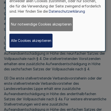
entweder allen Cookies zustimmen, oder nur solchen,
Kreise wird eine zusätzliche Aufwandsentschädigung in Höhe
die für die Verwendung der Seite zwingend erforderlich
des dreifachen Satzes der Vollpauschale nach § 2 oder § 3
sind. Hier finden Sie die
Datenschutzerklärung
gezahlt. Für weitere ehrenamtliche Stellvertretungen wird eine
zusätzliche Aufwandsentschädigung in Höhe des
eineinhalbfachen Satzes der Vollpauschale nach § 2 oder § 3
Nur notwendige Cookies akzeptieren
gezahlt.
(2) Die oder der jeweilige Vorsitzende der
Alle Cookies akzeptieren
Landschaftsversammlung oder der Verbandsversammlung des
Regionalverbandes Ruhr erhält eine zusätzliche
Aufwandsentschädigung in Höhe des neunfachen Satzes der
Vollpauschale nach § 4. Die stellvertretenden Vorsitzenden
erhalten eine zusätzliche Aufwandsentschädigung in Höhe
des sechsfachen Satzes der Vollpauschale nach § 4.
(3) Die erste stellvertretende Verbandsvorsteherin oder der
erste stellvertretende Verbandsvorsteher des
Landesverbandes Lippe erhält eine zusätzliche
Aufwandsentschädigung in Höhe des anderthalbfachen
Satzes der Vollpauschale nach § 4a. Für weitere ehrenamtliche
Stellvertretungen wird eine zusätzliche
Aufwandsentschädigung in Höhe des einfachen Satzes der