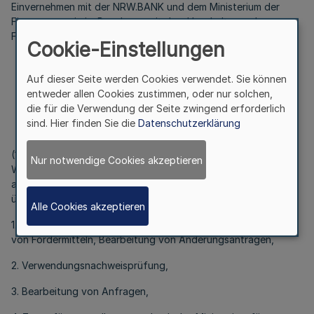
Einvernehmen mit der NRW.BANK und dem Ministerium der
Finanzen sowie im Benehmen mit dem Haushalts- und
Finanzausschuss des Landtags:
Cookie-Einstellungen
Auf dieser Seite werden Cookies verwendet. Sie können
§ 1
entweder allen Cookies zustimmen, oder nur solchen,
Aufgabenübertragung
die für die Verwendung der Seite zwingend erforderlich
sind. Hier finden Sie die
Datenschutzerklärung
(1) Der NRW.BANK wird die Durchführung des Programms
Nur notwendige Cookies akzeptieren
Wiederaufbau NRW - Aufbauhilfe Unternehmen zur
ausschließlichen Wahrnehmung als Bewilligungsbehörde
übertragen. Dies umfasst die
Alle Cookies akzeptieren
1. Antragsprüfung, Bewilligung, Ablehnung, Mittelverwaltung
von Fördermitteln, Bearbeitung von Änderungsanträgen,
2. Verwendungsnachweisprüfung,
3. Bearbeitung von Anfragen,