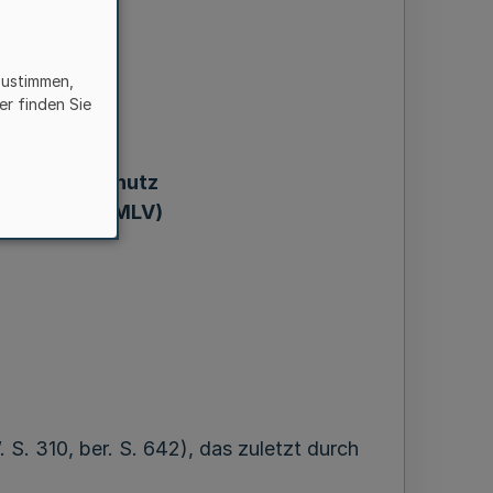
zustimmen,
er finden Sie
igkeiten
erbraucherschutz
tdiszZustVO MLV)
. 310, ber. S. 642), das zuletzt durch