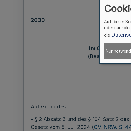
Cooki
2030
Auf dieser Se
oder nur solc
Datensc
die
über be
im Geschäftsber
Nur notwend
(Beamten- und D
Auf Grund des
- § 2 Absatz 3 und des § 104 Satz 2 des
Gesetz vom 5. Juli 2024 (
GV. NRW. S. 4