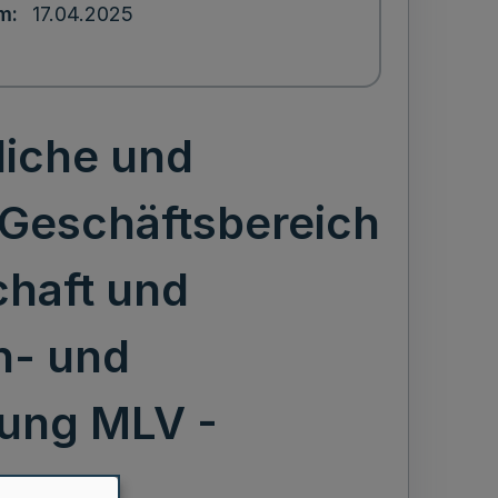
um
17.04.2025
liche und
m Geschäftsbereich
chaft und
n- und
nung MLV -
)