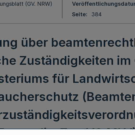
ungsblatt (GV. NRW)
Veröffentlichungsdat
Seite
384
ng über beamtenrecht
iche Zuständigkeiten i
steriums für Landwirts
aucherschutz (Beamte
arzuständigkeitsverord
BeamtdiszZustVO MLV