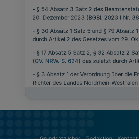
- § 54 Absatz 3 Satz 2 des Beamtenstatus
20. Dezember 2023 (BGBl. 2023 I Nr. 38
- § 30 Absatz 1 Satz 5 und § 79 Absatz 
durch Artikel 2 des Gesetzes vom 29. Ok
- § 17 Absatz 5 Satz 2, § 32 Absatz 2 S
(
GV. NRW. S. 624
) das zuletzt durch Ar
- § 3 Absatz 1 der Verordnung über die 
Richter des Landes Nordrhein-Westfalen
NRW. S. 500
) geändert worden ist,
verordnet das Ministerium für Landwirts
Grundsätzliches
Redaktion
Kontakt