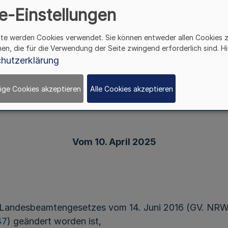
e-Einstellungen
ite werden Cookies verwendet. Sie können entweder allen Cookies 
hen, die für die Verwendung der Seite zwingend erforderlich sind. Hi
Verordnung
hutzerklärung
amtenrechtliche und disziplinarrechtliche Zuständ
eich des Ministeriums für Landwirtschaft und V
ige Cookies akzeptieren
Alle Cookies akzeptieren
isziplinarzuständigkeitsverordnung MLV - Beam
Vom 10. April 2025
 Landesbeamtengesetzes vom 14. Juni 2016 (GV. NRW. S
47
) geändert worden ist,