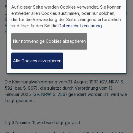
Divisorverfahren mit Standardrundung so viele von den 91
Sitzen zugeteilt, wie ihnen im Verhältnis der auf ihren
Auf dieser Seite werden Cookies verwendet. Sie können
Listenwahlvorschlag entfallenden Stimmenzahl zur bereinigten
entweder allen Cookies zustimmen, oder nur solchen,
Gesamtstimmenzahl nach Absatz 2 zustehen. Für die
die für die Verwendung der Seite zwingend erforderlich
Berechnung gelten die Regelungen des § 33 Absatz 2 Satz 3
sind. Hier finden Sie die
Datenschutzerklärung
bis 8 sowie Absatz 4 und 6 sinngemäß.“
Nur notwendige Cookies akzeptieren
Artikel 2
Änderung der Kommunalwahlordnung
Alle Cookies akzeptieren
Die Kommunalwahlordnung vom 31. August 1993 (GV. NRW. S.
592, ber. S. 967), die zuletzt durch Verordnung vom 13.
Februar 2025 (
GV. NRW. S. 256
) geändert worden ist, wird wie
folgt geändert:
1. § 3 Nummer 11 wird wie folgt gefasst: