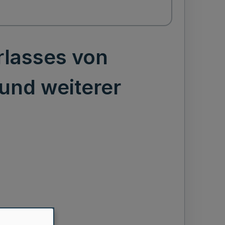
rlasses von
und weiterer
ung