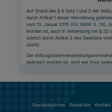
Weite
Auf Grund des § 8 Satz 1 und 2 der Vol
durch Artikel 1 dieser Verordnung geänd
vom 13. Januar 2015 (
GV. NRW. S. 76
), 
worden ist, auch in Verbindung mit § 32
zuletzt durch Artikel 3 des Gesetzes vo
Justiz:
Die Vollzugsdatenverarbeitungsverordnu
geändert worden ist, wird wie folgt geän
1. § 3 wird wie folgt geändert:
a) Absatz 2 wird wie folgt gefasst:
„(2) Der Abruf von personenbezogenen Da
b) Absatz 3 Satz 2 und 3 wird wie folgt 
Grundsätzliches
Redaktion
Kontakt
„Der Abruf findet auf Grundlage der zu 