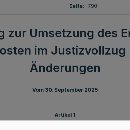
Seite
790
 zur Umsetzung des E
osten im Justizvollzug 
Änderungen
Vom 30. September 2025
Artikel 1
derung der Vollzugsdatenverarbeitungsverordn