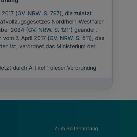
rdnung
 2017 (
GV. NRW. S. 797
), die zuletzt
trafvollzugsgesetzes Nordrhein-Westfalen
mber 2024 (
GV. NRW. S. 1211
) geändert
vom 7. April 2017 (
GV. NRW. S. 511
), das
en ist, verordnet das Ministerium der
uletzt durch Artikel 1 dieser Verordnung
verfahren BASIS.“
Zum Seitenanfang
genden Personenkonto gespeicherten