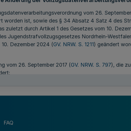
re Änderung der Vollzugsdatenverarbeitungsvero
lzugsdatenverarbeitungsverordnung vom 26. September
ert worden ist, sowie des § 34 Absatz 4 Satz 4 des S
das zuletzt durch Artikel 1 des Gesetzes vom 10. Deze
 des Jugendstrafvollzugsgesetzes Nordrhein-Westfalen 
m 10. Dezember 2024 (
GV. NRW. S. 1211
) geändert word
ng vom 26. September 2017 (
GV. NRW. S. 797
), die z
dert:
ten aus Vorinhaftierungen erfolgt über das IT-Fach
gefasst:
FAQ
dem jeweiligen in dem IT-Fachverfahren BASIS vorlie