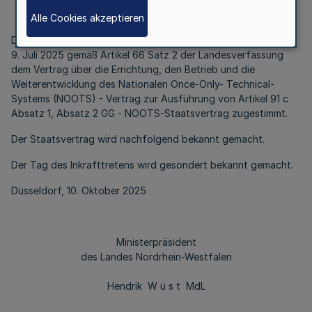
Alle Cookies akzeptieren
Der Landtag Nordrhein-Westfalen hat in seiner Sitzung am
9. Juli 2025 gemäß Artikel 66 Satz 2 der Landesverfassung
dem Vertrag über die Errichtung, den Betrieb und die
Weiterentwicklung des Nationalen Once-Only- Technical-
Systems (NOOTS) - Vertrag zur Ausführung von Artikel 91 c
Absatz 1, Absatz 2 GG - NOOTS-Staatsvertrag zugestimmt.
Der Staatsvertrag wird nachfolgend bekannt gemacht.
Der Tag des Inkrafttretens wird gesondert bekannt gemacht.
Düsseldorf, 10. Oktober 2025
Ministerpräsident
des Landes Nordrhein-Westfalen
Hendrik W ü s t MdL