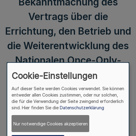
Bekanntmachung des
Vertrags über die
Errichtung, den Betrieb und
die Weiterentwicklung des
Nationalen Once-Only-
Technical-Systems
Cookie-Einstellungen
(NOOTS) - Vertrag zur
Auf dieser Seite werden Cookies verwendet. Sie können
entweder allen Cookies zustimmen, oder nur solchen,
Ausführung von Artikel 91
die für die Verwendung der Seite zwingend erforderlich
sind. Hier finden Sie die
Datenschutzerklärung
c Absatz 1, Absatz 2 GG -
Nur notwendige Cookies akzeptieren
NOOTS-Staatsvertrag