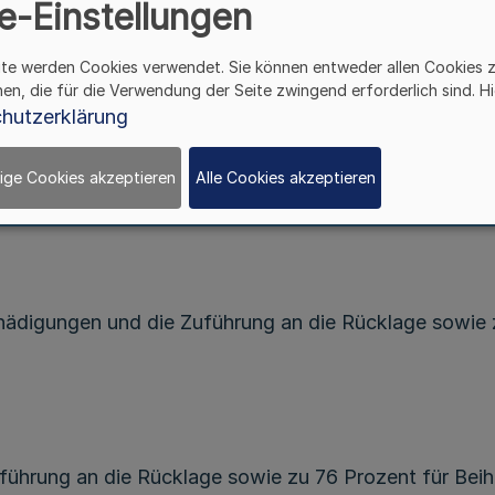
e-Einstellungen
vom 3. Juli 1986 (
GV. NRW. S. 545
), die zuletzt du
wie folgt geändert:
ite werden Cookies verwendet. Sie können entweder allen Cookies 
hen, die für die Verwendung der Seite zwingend erforderlich sind. Hi
hutzerklärung
n werden die von den Personen, die Tiere besitzen, für
destbeitrag für jede beitragspflichtige Person 10,00 E
ige Cookies akzeptieren
Alle Cookies akzeptieren
chädigungen und die Zuführung an die Rücklage sowie 
uführung an die Rücklage sowie zu 76 Prozent für Beih