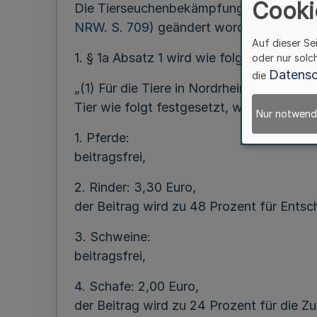
Cooki
Die Tierseuchenbekämpfungsverordnung 
NRW. S. 709
) geändert worden ist, wird 
Auf dieser Se
1. § 1a Absatz 1 wird wie folgt gefasst:
oder nur solc
Datensc
die
„(1) Für die Tiere in Nordrhein-Westfale
Tier wie folgt festgesetzt, wobei der Min
Nur notwend
1. Pferde:
beitragsfrei,
2. Rinder: 3,30 Euro,
der Beitrag wird zu 48 Prozent für Ents
3. Schweine:
beitragsfrei,
4. Schafe: 2,00 Euro,
der Beitrag wird zu 24 Prozent für die Z