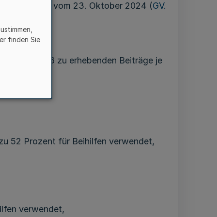
rch Verordnung vom 23. Oktober 2024 (
GV.
zustimmen,
er finden Sie
 das Jahr 2026 zu erhebenden Beiträge je
uro beträgt:
zu 52 Prozent für Beihilfen verwendet,
ilfen verwendet,