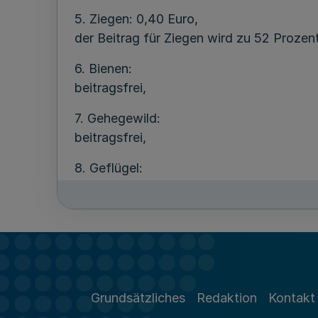
5. Ziegen: 0,40 Euro,
der Beitrag für Ziegen wird zu 52 Prozen
6. Bienen:
beitragsfrei,
7. Gehegewild:
beitragsfrei,
8. Geflügel:
beitragsfrei.“
2. § 3 Absatz 2 Satz 1 wird wie folgt gef
„Die Rücklagen sollen bei folgenden Tier
1. je Pferd: 10,00 Euro,
Grundsätzliches
Redaktion
Kontakt
2. je Rind: 29,00 Euro,