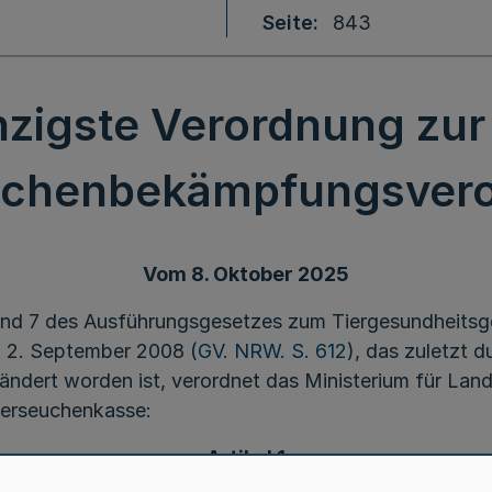
Seite
843
igste Verordnung zur
uchenbekämpfungsver
Vom 8. Oktober 2025
nd 7 des Ausführungsgesetzes zum Tiergesundheitsg
 2. September 2008 (
GV. NRW. S. 612
), das zuletzt 
eändert worden ist, verordnet das Ministerium für Lan
ierseuchenkasse:
Artikel 1