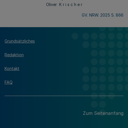
Oliver K
r i s c h e r
GV. NRW. 2025 S. 866
Grundsätzliches
Redaktion
Kontakt
FAQ
Zum Seitenanfang