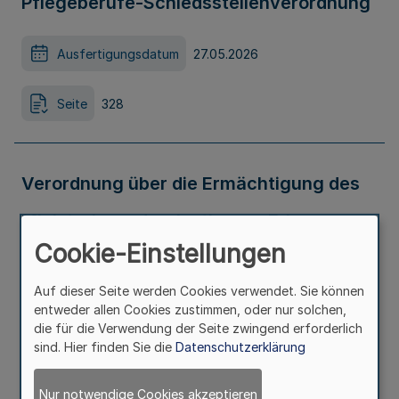
Pflegeberufe-Schiedsstellenverordnung
Ausfertigungsdatum
27.05.2026
Seite
328
Verordnung über die Ermächtigung des
Ministeriums der Justiz zum Erlass von
Cookie-Einstellungen
Rechtsverordnungen zur Erprobung des
Auf dieser Seite werden Cookies verwendet. Sie können
zivilgerichtlichen Online-Verfahrens
entweder allen Cookies zustimmen, oder nur solchen,
die für die Verwendung der Seite zwingend erforderlich
(Erprobungsverordnung
sind. Hier finden Sie die
Datenschutzerklärung
zivilgerichtliches Online-Verfahren -
Nur notwendige Cookies akzeptieren