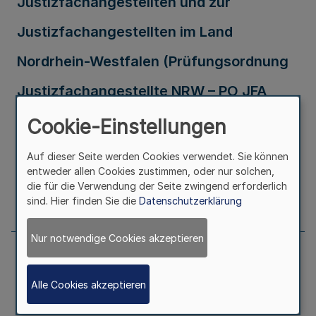
Justizfachangestellten und zur
Justizfachangestellten im Land
Nordrhein-Westfalen (Prüfungsordnung
Justizfachangestellte NRW – PO JFA
NRW)
Cookie-Einstellungen
Auf dieser Seite werden Cookies verwendet. Sie können
Ausfertigungsdatum
09.03.2026
entweder allen Cookies zustimmen, oder nur solchen,
die für die Verwendung der Seite zwingend erforderlich
Seite
216
sind. Hier finden Sie die
Datenschutzerklärung
Nur notwendige Cookies akzeptieren
Neunzehnte Verordnung zur Änderung
Alle Cookies akzeptieren
der Beihilfenverordnung NRW