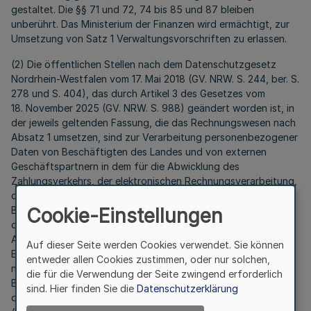
gestaltet. Die §§ 71 und 72, 74 bis 85 und 87 bleiben
unberührt. Das Ministerium der Finanzen wird ermächtigt, zur
Umsetzung von Satz 1 Verwaltungsvorschriften zu erlassen.
(2) Die öffentlichen Stellen nach dem Datenschutzgesetz
Nordrhein-Westfalen vom 17. Mai 2018 (GV. NRW. S. 244, ber. S.
278 und S. 404), das durch Artikel 3 des Gesetzes vom
18. November 2025 (GV. NRW. S. 988) geändert worden ist, in
der jeweils geltenden Fassung, die das Rechnungswesen nach
Absatz 1 umsetzen, sind zur Verarbeitung personenbezogener
Daten von Beschäftigten des Landes und von externen
Geschäftspartnern in dem für die Abwicklung des
Zahlungsverkehrs, der elektronischen Rechnungsverarbeitung,
des Mahnwesens, der Beitreibung von Forderungen, der
Buchführung entsprechend den Grundsätzen der staatlichen
Cookie-Einstellungen
doppelten Buchführung, der Prozesse der Logistik zur
Aufgabenerfüllung erforderlichen Umfang befugt. Zur
Auf dieser Seite werden Cookies verwendet. Sie können
Erfüllung steuerrechtlicher Meldepflichten ist es zulässig, die
entweder allen Cookies zustimmen, oder nur solchen,
nach § 93c der Abgabenordnung in der Fassung der
die für die Verwendung der Seite zwingend erforderlich
Bekanntmachung vom 23. Januar 2025 (BGBl. 2025 I Nr. 24),
sind. Hier finden Sie die
Datenschutzerklärung
d
ie zuletzt durch Artikel 3 des Gesetzes vom 10. Februar 2026