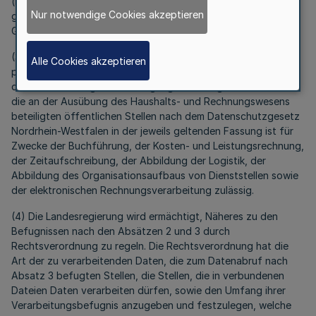
(BGBl. 2026 I Nr. 39) geändert worden ist, in der jeweils
Nur notwendige Cookies akzeptieren
geltenden Fassung erforderlichen Daten zum
Geschäftspartner zu verarbeiten.
(3) Der automatisierte Abruf und die Verarbeitung
Alle Cookies akzeptieren
personenbezogener Daten von Beschäftigten des Landes bei
der für Besoldung und Versorgung zuständigen Stelle durch
die an der Ausübung des Haushalts- und Rechnungswesens
beteiligten öffentlichen Stellen nach dem Datenschutzgesetz
Nordrhein-Westfalen in der jeweils geltenden Fassung ist für
Zwecke der Buchführung, der Kosten- und Leistungsrechnung,
der Zeitaufschreibung, der Abbildung der Logistik, der
Abbildung des Organisationsaufbaus von Dienststellen sowie
der elektronischen Rechnungsverarbeitung zulässig.
(4) Die Landesregierung wird ermächtigt, Näheres zu den
Befugnissen nach den Absätzen 2 und 3 durch
Rechtsverordnung zu regeln. Die Rechtsverordnung hat die
Art der zu verarbeitenden Daten, die zum Datenabruf nach
Absatz 3 befugten Stellen, die Stellen, die in verbundenen
Dateien Daten verarbeiten dürfen, sowie den Umfang ihrer
Verarbeitungsbefugnis anzugeben und festzulegen, welche