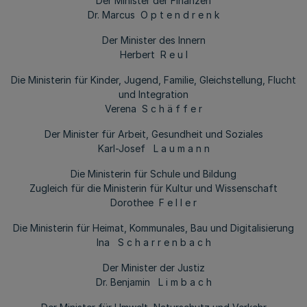
Der Minister der Finanzen
Dr. Marcus O p t e n d r e n k
Der Minister des Innern
Herbert R e u l
Die Ministerin für Kinder, Jugend, Familie, Gleichstellung, Flucht
und Integration
Verena S c h ä f f e r
Der Minister für Arbeit, Gesundheit und Soziales
Karl-Josef L a u m a n n
Die Ministerin für Schule und Bildung
Zugleich für die Ministerin für Kultur und Wissenschaft
Dorothee F e l l e r
Die Ministerin für Heimat, Kommunales, Bau und Digitalisierung
Ina S c h a r r e n b a c h
Der Minister der Justiz
Dr. Benjamin L i m b a c h