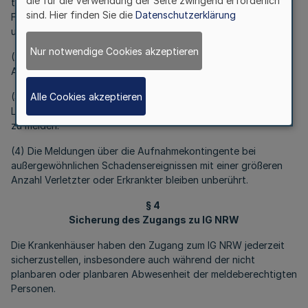
die für die Verwendung der Seite zwingend erforderlich
tatsächlich belegbaren Betten ausgelastet sind. Bei der
sind. Hier finden Sie die
Datenschutzerklärung
Feststellung der belegbaren Betten sind auch die personellen
und technischen Kapazitäten zu berücksichtigen.
Nur notwendige Cookies akzeptieren
(2) Die Pflicht zur Notfallbehandlung entsprechend § 2
Absatz 1 KHGG NRW bleibt unberührt.
Alle Cookies akzeptieren
(3) Soweit eine Auslastung einer Versorgungskapazität oder
Leistungsgruppe nicht mehr gegeben ist, ist dies unverzüglich
zu melden.
(4) Die Meldungen über die Aufnahmekontingente bei
außergewöhnlichen Schadensereignissen mit einer größeren
Anzahl Verletzter oder Erkrankter bleiben unberührt.
§ 4
Sicherung des Zugangs zu IG NRW
Die Krankenhäuser haben den Zugang zum IG NRW jederzeit
sicherzustellen, insbesondere auch während der nicht
planbaren oder planbaren Abwesenheit der meldeberechtigten
Personen.