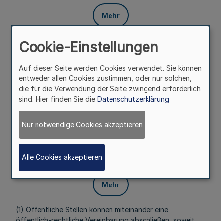
Mehr
(1) Der Zweckverband ist nicht berechtigt, Dritten durch
Cookie-Einstellungen
Rechtsnorm oder Verwaltungsakt Verpflichtungen
aufzuerlegen.
Auf dieser Seite werden Cookies verwendet. Sie können
entweder allen Cookies zustimmen, oder nur solchen,
(2) Die Mitglieder des Zweckverbands sind ihm gegenüber
die für die Verwendung der Seite zwingend erforderlich
verpflichtet, im Rahmen ihrer innerstaatlichen Befugnisse
sind. Hier finden Sie die
Datenschutzerklärung
die Maßnahmen zu ergreifen, die zur Erfüllung seiner
Aufgaben erforderlich sind.
Nur notwendige Cookies akzeptieren
Artikel 6
Öffentlich-rechtliche
Vereinbarung
Alle Cookies akzeptieren
Mehr
(1) Öffentliche Stellen können miteinander eine
öffentlich-rechtliche Vereinbarung abschließen, soweit